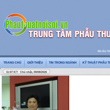
PHẪU THUẬT
TRANG CHỦ
GIỚI THIỆU
TIN TRONG NGÀNH
KỸ THUẬT PHẪU 
11:07 ICT Chủ nhật, 09/08/2026