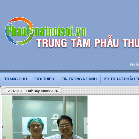
PHẪU TH
TRANG CHỦ
GIỚI THIỆU
TIN TRONG NGÀNH
KỸ THUẬT PHẪU 
23:44 ICT Thứ Bảy, 08/08/2026