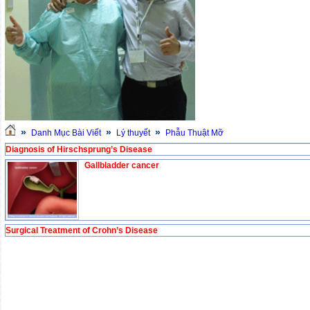
»
»
»
Danh Mục Bài Viết
Lý thuyết
Phẫu Thuật Mỡ
Diagnosis of Hirschsprung’s Disease
Gallbladder cancer
Surgical Treatment of Crohn’s Disease