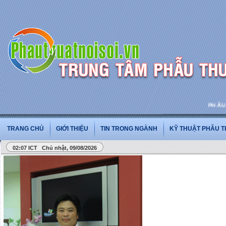
PHẪU THU
TRANG CHỦ
GIỚI THIỆU
TIN TRONG NGÀNH
KỸ THUẬT PHẪU 
02:07 ICT Chủ nhật, 09/08/2026