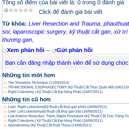
Tổng số điểm của bài viết là: 0 trong 0 đánh giá
Click để đánh giá bài viết
Từ khóa:
Liver Resection and Trauma
,
phauthuat
soi
,
laparoscopic surgery
,
kỹ thuật cắt gan
,
xử tr
thương gan
,
Xem phản hồi
--
Gửi phản hồi
Bạn cần đăng nhập thành viên để sử dụng chức
Những tin mới hơn
The Shouldice Technique
(11/04/2014)
TRI-INCISIONAL ESOPHAGECTOMY (Kỹ Thuật Cắt Thực Quản Mở)
(04/12/2
Right Colectomy ( Kỹ Thuật Cắt Đại tràng Phải)
(24/07/2011)
Những tin cũ hơn
Liver: Right Lobectomy(kỹ thuật cắt thuỳ gan phải)
(26/06/2011)
Liver: Left Lobectomy(kỹ thuật cắt thuỳ gan trái)
(26/06/2011)
Low Anterior Resection, Triple-Staple Procedure (Kỹ Thuật Cắt Trực Tràng T
Right Colectomy ( Kỹ Thuật Cắt Đại tràng Phải)
(16/06/2011)
Apendectomy (Kỹ Thuật Cắt Ruột Thừa)
(14/06/2011)