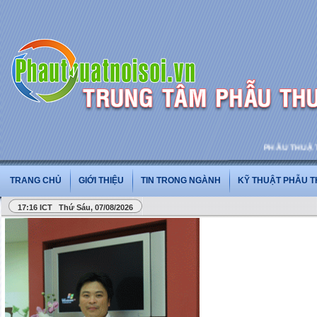
PHẪU THUẬT VÀ PHẪ
TRANG CHỦ
GIỚI THIỆU
TIN TRONG NGÀNH
KỸ THUẬT PHẪU 
17:16 ICT Thứ Sáu, 07/08/2026