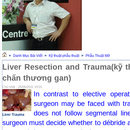
»
»
»
Danh Mục Bài Viết
Kỹ thuật phẫu thuật
Phẫu Thuật Mỡ
Liver Resection and Trauma(kỹ t
chấn thương gan)
Chủ nhật - 26/06/2011 19:01
In contrast to elective operat
surgeon may be faced with trau
does not follow segmental lin
Liver Trauma
surgeon must decide whether to débride 