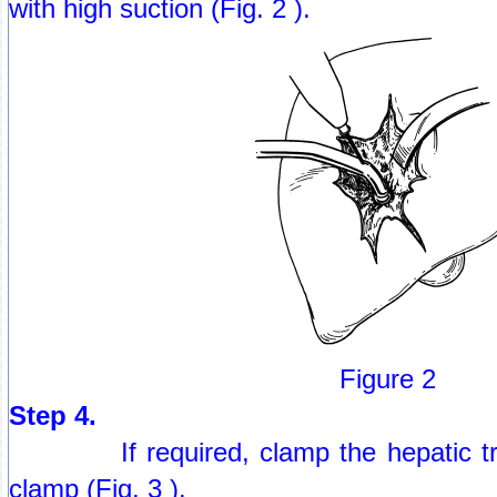
with high suction (Fig. 2 ).
Figure 2
Step 4.
If required, clamp the hepatic tria
clamp (Fig. 3 ).