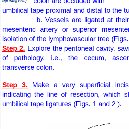
colon are occluded with
Đại tràng Phải)
umbilical tape proximal and distal to the t
b. Vessels are ligated at their ori
mesenteric artery or superior mesenter
isolation of the lymphovascular tree (Figs
Step 2.
Explore the peritoneal cavity, savin
of pathology, i.e., the cecum, ascen
transverse colon.
Step 3.
Make a very superficial inci
indicating the line of resection, which s
umbilical tape ligatures (Figs. 1 and 2 ).