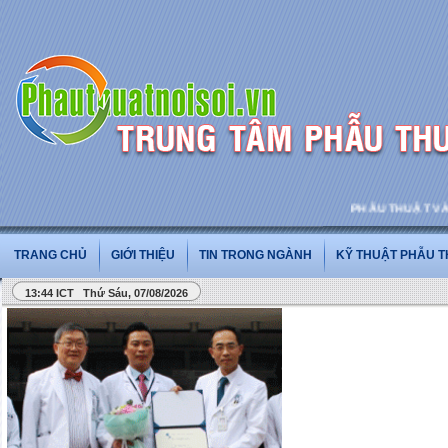
PHẪU THUẬT VÀ PHẪU THU
TRANG CHỦ
GIỚI THIỆU
TIN TRONG NGÀNH
KỸ THUẬT PHẪU 
13:44 ICT Thứ Sáu, 07/08/2026