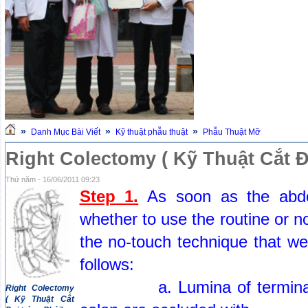
»
»
»
Danh Mục Bài Viết
Kỹ thuật phẫu thuật
Phẫu Thuật Mỡ
Right Colectomy ( Kỹ Thuật Cắt Đ
Thứ năm - 16/06/2011 09:23
Step 1.
As soon as the abd
whether to use the routine or n
the no-touch technique that we
follows:
a. Lumina of terminal il
Right Colectomy
( Kỹ Thuật Cắt