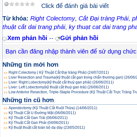
Click để đánh giá bài viết
Từ khóa:
Right Colectomy
,
Cắt Đại tràng Phải
,
p
thuật cắt dai trang phải
,
ky thuạt cat dai trang pha
Xem phản hồi
--
Gửi phản hồi
Bạn cần đăng nhập thành viên để sử dụng chức
Những tin mới hơn
Right Colectomy ( Kỹ Thuật Cắt Đại tràng Phải)
(24/07/2011)
Liver Resection and Trauma(kỹ thuật cắt gan trong chấn thương gan)
(26/06/
Liver: Right Lobectomy(kỹ thuật cắt thuỳ gan phải)
(26/06/2011)
Liver: Left Lobectomy(kỹ thuật cắt thuỳ gan trái)
(26/06/2011)
Low Anterior Resection, Triple-Staple Procedure (Kỹ Thuật Cắt Trực Tràng T
Những tin cũ hơn
Apendectomy (Kỹ Thuật Cắt Ruột Thừa)
(14/06/2011)
Kỹ Thuật Cắt U Đường Mật
(06/06/2011)
Kỹ Thuật Cắt Gan Trái
(06/06/2011)
Kỹ Thuật Cắt Gan Phải
(04/06/2011)
Kỹ thuật thuật cắt toàn bộ dạ dày
(23/05/2011)