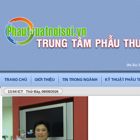
PHẪU THUẬ
TRANG CHỦ
GIỚI THIỆU
TIN TRONG NGÀNH
KỸ THUẬT PHẪU 
13:54 ICT Thứ Bảy, 08/08/2026