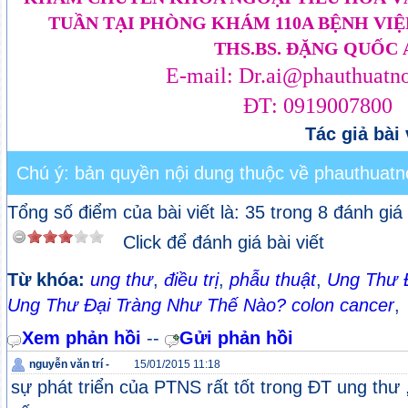
TUẦN TẠI PHÒNG KHÁM 110A BỆNH VIỆN
THS.BS. ĐẶNG QUỐC A
E-mail: Dr.ai@phauthuatno
ĐT: 0919007800
Tác giả bài 
Chú ý: bản quyền nội dung thuộc về phauthuatno
Tổng số điểm của bài viết là: 35 trong 8 đánh giá
Click để đánh giá bài viết
Từ khóa:
ung thư
,
điều trị
,
phẫu thuật
,
Ung Thư Đạ
Ung Thư Đại Tràng Như Thế Nào? colon cancer
,
Xem phản hồi
--
Gửi phản hồi
nguyễn văn trí -
15/01/2015 11:18
sự phát triển của PTNS rất tốt trong ĐT ung thư , 