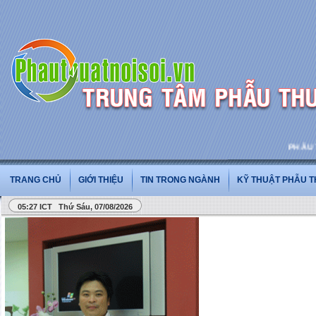
PHẪU THU
TRANG CHỦ
GIỚI THIỆU
TIN TRONG NGÀNH
KỸ THUẬT PHẪU 
05:27 ICT Thứ Sáu, 07/08/2026