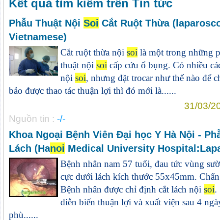
Kết quả tìm kiếm trên Tin tức
Phẫu Thuật Nội
Soi
Cắt Ruột Thừa (laparos
Vietnamese)
Cắt ruột thừa nội
soi
là một trong những p
thuật nội
soi
cấp cứu ổ bụng. Có nhiều các
nội
soi
, nhưng đặt trocar như thế nào để ch
bảo được thao tác thuận lợi thì đó mới là......
31/03/2
Nguồn tin :
-/-
Khoa Ngoại Bệnh Viên Đại học Y Hà Nội - Phâ
Lách (Ha
noi
Medical University Hospital:Lap
Bệnh nhân nam 57 tuổi, đau tức vùng sường
cực dưới lách kích thước 55x45mm. Chẩn 
Bệnh nhân được chỉ định cắt lách nội
soi
.
diễn biến thuận lợi và xuất viện sau 4 ngày.
phù......