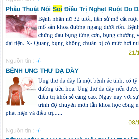
Phẫu Thuật Nội
Soi
Điều Trị Nghẹt Ruột Do 
Bệnh nhân nữ 32 tuổi, tiền sử mổ cắt ru
mổ sản khoa đường ngang dưới rốn. Bệnh 
chứng đau bụng từng cơn, bụng chướng vư
đại tiện. X- Quang bụng không chuẩn bị có mức hơi nước
21/
Nguồn tin :
-/-
BỆNH UNG THƯ DẠ DÀY
Ung thư dạ dày là một bệnh ác tính, có tỷ 
đường tiêu hoa. Ung thư dạ dày nếu được
điều trị khỏi sẻ càng cao. Ngay nay với sự
trình độ chuyên môn lẫn khoa học công ng
phát hiện và điều trị......
08/
Nguồn tin :
-/-