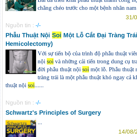
chằng chéo trước cho một bệnh nhân nam 2
31/0
Nguồn tin :
-/-
Phẫu Thuật Nội
Soi
Một Lỗ Cắt Đại Tràng Trái
Hemicolectomy)
Với sự tiến bộ của trình độ phẫu thuật viê
nội
soi
và những cải tiến trong dung cụ tra
đời phẫu thuật nội
soi
một lỗ. Phẫu thuật 
tràng trái là một phẫu thuật khó ngay cả 
thuật nội
soi
......
Nguồn tin :
-/-
Schwartz's Principles of Surgery
...
14/08/