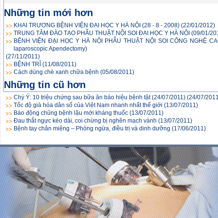
Những tin mới hơn
KHAI TRƯƠNG BỆNH VIỆN ĐẠI HỌC Y HÀ NỘI (28 - 8 - 2008)
(22/01/2012)
TRUNG TÂM ĐÀO TẠO PHẪU THUẬT NỘI SOI ĐẠI HỌC Y HÀ NỘI
(09/01/20
BỆNH VIỆN ĐẠI HỌC Y HÀ NỘI PHẪU THUẬT NỘI SOI CÔNG NGHỆ CAO
laparoscopic Apendectomy)
(27/11/2011)
BỆNH TRĨ
(11/08/2011)
Cách dùng chè xanh chữa bệnh
(05/08/2011)
Những tin cũ hơn
Chý Ý: 10 triệu chứng sau bữa ăn báo hiệu bệnh tật (24/07/2011)
(24/07/2011
Tốc độ già hóa dân số của Việt Nam nhanh nhất thế giới
(13/07/2011)
Báo động chủng bệnh lậu mới kháng thuốc
(13/07/2011)
Đau thắt ngực kéo dài, coi chừng bị nghẽn mạch vành
(13/07/2011)
Bệnh tay chân miệng – Phòng ngừa, điều trị và dinh dưỡng
(17/06/2011)