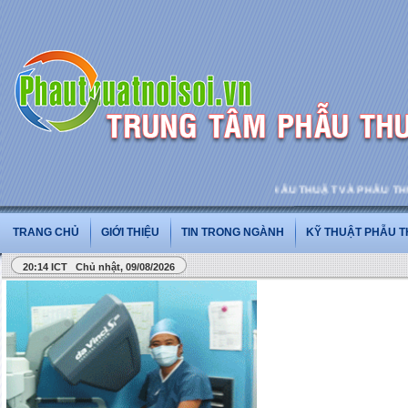
PHẪU THUẬT VÀ PHẪU THUẬT NỘI
TRANG CHỦ
GIỚI THIỆU
TIN TRONG NGÀNH
KỸ THUẬT PHẪU 
20:14 ICT Chủ nhật, 09/08/2026