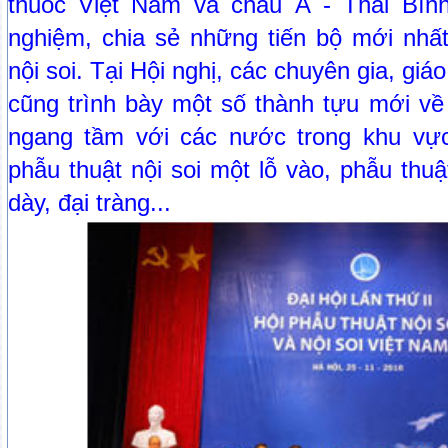
thuốc Việt Nam và châu Á - Thái Bình
nghiệm, chia sẻ những tiến bộ mới nhất
nội soi. Tại Hội nghị, các chuyên gia, gi
cũng trình bày một số thành tựu mới về
ngang tầm với các nước trong khu vực
phẫu thuật nội soi một lỗ vào, phẫu thuậ
dày, đại tràng...