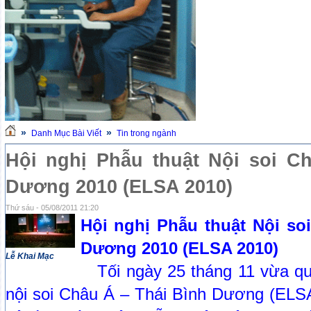
»
»
Danh Mục Bài Viết
Tin trong ngành
Hội nghị Phẫu thuật Nội soi C
Dương 2010 (ELSA 2010)
Thứ sáu - 05/08/2011 21:20
Hội nghị Phẫu thuật Nội so
Dương 2010 (ELSA 2010)
Lễ Khai Mạc
Tối ngày 25 tháng 11 vừa qua
nội soi Châu Á – Thái Bình Dương (ELSA