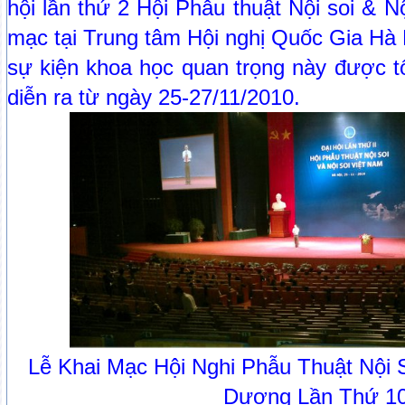
hội lần thứ 2 Hội Phẫu thuật Nội soi & N
mạc tại Trung tâm Hội nghị Quốc Gia Hà N
sự kiện khoa học quan trọng này được t
diễn ra từ ngày 25-27/11/2010.
Lễ Khai Mạc Hội Nghi Phẫu Thuật Nội 
Dương Lần Thứ 1