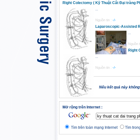
Right Colectomy ( Kỹ Thuật Cắt Đại tràng P
...
Nguồn tin :
-/-
Laparoscopic-Assisted Rig
...
Nguồn t
Right 
...
Nguồn tin :
-/-
Nếu kết quả này không
Mở rộng trên Internet :
Tìm trên toàn mạng Internet
Tìm trong