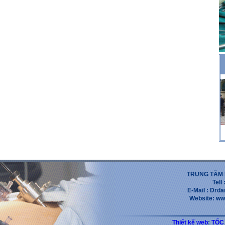
TRUNG TẪM 
Tell
E-Mail : Dr
Website: ww
Thiết kế web
:
TỐC