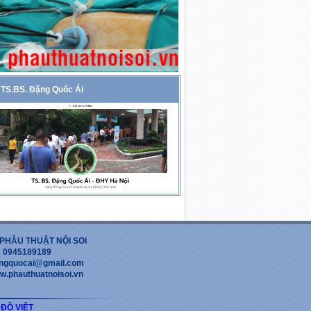
TS.BS. Đặng Quốc Ái
PHẪU THUẬT NỘI SOI
 : 0945189189
dangquocai@gmail.com
w.phauthuatnoisoi.vn
 ĐỘ VIỆT