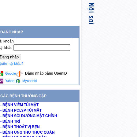
ĐĂNG NHẬP
ài khoản
ật khẩu
Quên mật khẩu?
Đăng nhập bằng OpenID
Google
Yahoo
Myopenid
CÁC BỆNH THƯỜNG GẶP
- BỆNH VIÊM TÚI MẬT
- BỆNH POLYP TÚI MẬT
- BỆNH SỎI ĐƯỜNG MẬT CHÍNH
- BỆNH TRĨ
- BỆNH THOÁT VỊ BẸN
- BỆNH UNG THƯ THỰC QUẢN