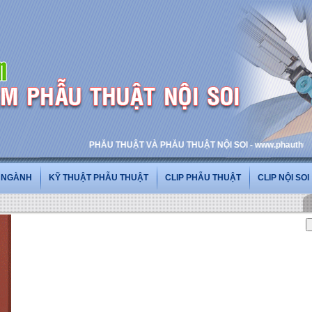
PHẪU THUẬT VÀ PHẪU THUẬT NỘI SOI - www.phauthuatnoiso
G NGÀNH
KỸ THUẬT PHẪU THUẬT
CLIP PHẪU THUẬT
CLIP NỘI SOI