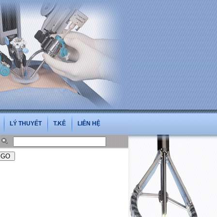
i.vn
LÝ THUYẾT
T.KÊ
LIÊN HỆ