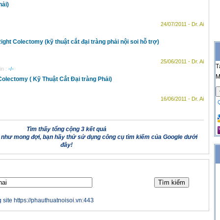
hải)
24/07/2011 - Dr. Ai
ht Colectomy (kỹ thuật cắt đại tràng phải nội soi hỗ trợ)
25/06/2011 - Dr. Ai
T
in :
-/-
M
Colectomy ( Kỹ Thuật Cắt Đại tràng Phải)
16/06/2011 - Dr. Ai
Tìm thấy tổng cộng 3 kết quả
 như mong đợi, bạn hãy thử sử dụng công cụ tìm kiếm của Google dưới
đây!
 site https://phauthuatnoisoi.vn:443