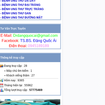
- BỆNH UNG THƯ DẠ DÀY
- BỆNH UNG THƯ ĐẠI TRÀNG
- BỆNH UNG THƯ TRỰC TRÀNG
- BỆNH UNG THƯ GAN
- BỆNH UNG THƯ ĐƯỜNG MẬT
Tư Vấn Trực Tuyến
E-Mail:
Drdangquocai@gmail.com
Facebook
:
TS.BS. Đặng Quốc Ái
Điện thoại:
0945189189
Thống kê truy cập
Đang truy cập : 28
•
Máy chủ tìm kiếm : 1
•
Khách viếng thăm : 27
Hôm nay : 9365
Tháng hiện tại : 55962
Tổng lượt truy cập :
57775469