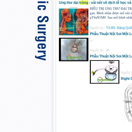
Ung thư đại
tràng
- vài nét về dịch tễ học v
ĐIỀU TRỊ UNG THƯ ĐẠI TRÀNG
gan. Bênh nhân được mổ nội 
pT4aN1M0. Sau mổ bệnh nhân ổn 
Nguồn tin :
TS.BS. Đặng Quốc
Phẫu Thuật Nội Soi Một 
...
Nguồn tin :
-/-
Phẫu Thuật Nội Soi Một 
...
Nguồn t
Right 