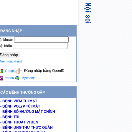
ĐĂNG NHẬP
ài khoản
ật khẩu
Quên mật khẩu?
Đăng nhập bằng OpenID
Google
Yahoo
Myopenid
CÁC BỆNH THƯỜNG GẶP
- BỆNH VIÊM TÚI MẬT
- BỆNH POLYP TÚI MẬT
- BỆNH SỎI ĐƯỜNG MẬT CHÍNH
- BỆNH TRĨ
- BỆNH THOÁT VỊ BẸN
- BỆNH UNG THƯ THỰC QUẢN