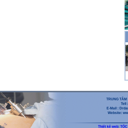
TRUNG TẪM 
Tell
E-Mail : Dr
Website: ww
Thiết kế web
:
TỐC