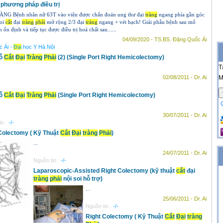
à phương pháp điều trị
 Bệnh nhân nữ 63T vào viện được chẩn đoán ung thư đại
tràng
ngang phía gần góc
soi
cắt
đại
tràng
phải
mở rộng 2/3 đại
tràng
ngang + vét hạch! Giải phẫu bệnh sau mổ
định và tiếp tục được điều trị hoá chất sau......
04/09/2020 - TS.BS. Đặng Quốc Ái
 Ái -
Đại
học Y Hà Nội
Lỗ
Cắt
Đại
Tràng
Phải
(2) (Single Port Right Hemicolectomy)
T
02/08/2011 - Dr. Ai
M
Lỗ
Cắt
Đại
Tràng
Phải
(Single Port Right Hemicolectomy)
30/07/2011 - Dr. Ai
in :
-/-
Colectomy ( Kỹ Thuật
Cắt
Đại
tràng
Phải
)
...
24/07/2011 - Dr. Ai
Nguồn tin :
-/-
Laparoscopic-Assisted Right Colectomy (kỹ thuật
cắt
đại
tràng
phải
nội soi hỗ trợ)
...
25/06/2011 - Dr. Ai
Nguồn tin :
-/-
Right Colectomy ( Kỹ Thuật
Cắt
Đại
tràng