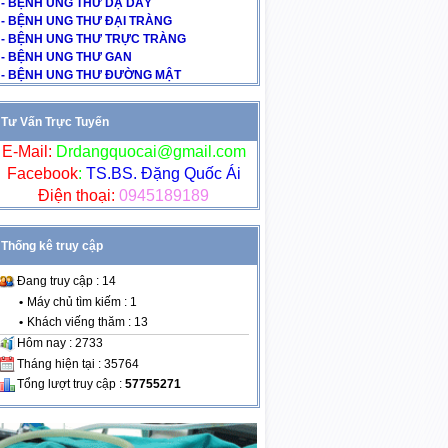
- BỆNH UNG THƯ DẠ DÀY
- BỆNH UNG THƯ ĐẠI TRÀNG
- BỆNH UNG THƯ TRỰC TRÀNG
- BỆNH UNG THƯ GAN
- BỆNH UNG THƯ ĐƯỜNG MẬT
Tư Vấn Trực Tuyến
E-Mail:
Drdangquocai@gmail.com
Facebook
:
TS.BS. Đặng Quốc Ái
Điện thoại:
0945189189
Thống kê truy cập
Đang truy cập : 14
•
Máy chủ tìm kiếm : 1
•
Khách viếng thăm : 13
Hôm nay : 2733
Tháng hiện tại : 35764
Tổng lượt truy cập :
57755271