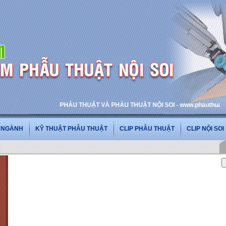
PHẪU THUẬT VÀ PHẪU THUẬT NỘI SOI - www.phauthuatnoisoi.v
G NGÀNH
KỸ THUẬT PHẪU THUẬT
CLIP PHẪU THUẬT
CLIP NỘI SOI