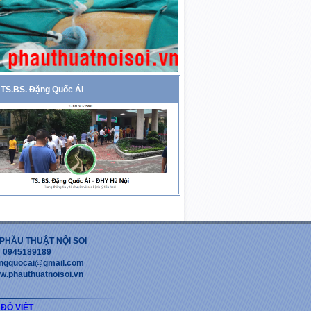
TS.BS. Đặng Quốc Ái
PHẪU THUẬT NỘI SOI
 : 0945189189
dangquocai@gmail.com
w.phauthuatnoisoi.vn
 ĐỘ VIỆT