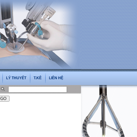
n
LÝ THUYẾT
T.KÊ
LIÊN HỆ