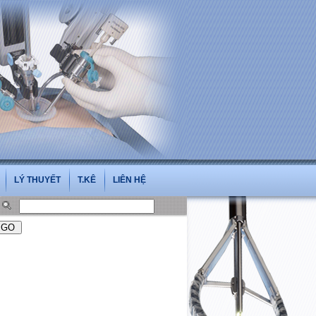
oi.vn
LÝ THUYẾT
T.KÊ
LIÊN HỆ