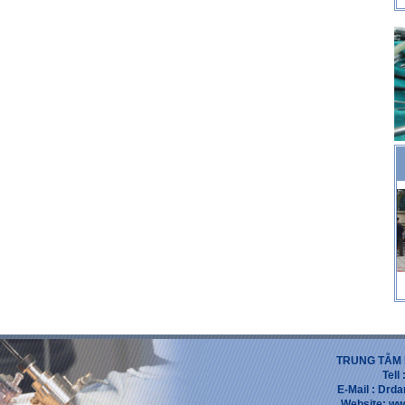
TRUNG TẪM 
Tell
E-Mail : Dr
Website: ww