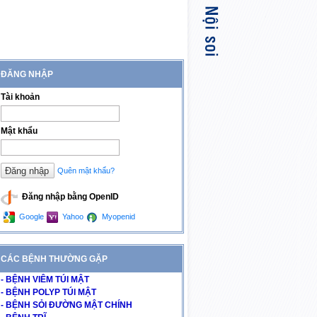
ĐĂNG NHẬP
Tài khoản
Mật khẩu
Quên mật khẩu?
Đăng nhập bằng OpenID
Google
Yahoo
Myopenid
CÁC BỆNH THƯỜNG GẶP
- BỆNH VIÊM TÚI MẬT
- BỆNH POLYP TÚI MẬT
- BỆNH SỎI ĐƯỜNG MẬT CHÍNH