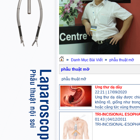
»
»
Danh Mục Bài Viết
phẫu thuật mỡ
phẫu thuật mỡ
phẫu thuật mỡ
Ung thư dạ dày
22:21
|
17/09/2020
Ung thư dạ dày được chia
không rõ, giống như tron
hoặc căng tức vùng thượng
TRI-INCISIONAL ESOPHA
01:43
|
04/12/2011
TRI-INCISIONAL-ESOP