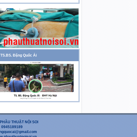
TS.BS. Đặng Quốc Ái
PHẪU THUẬT NỘI SOI
 : 0945189189
dangquocai@gmail.com
w.phauthuatnoisoi.vn