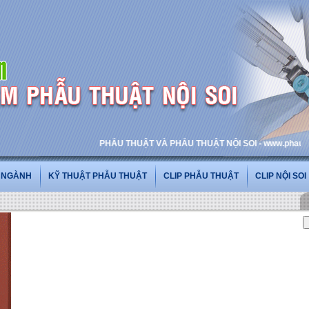
PHẪU THUẬT VÀ PHẪU THUẬT NỘI SOI - www.phauthuatnois
G NGÀNH
KỸ THUẬT PHẪU THUẬT
CLIP PHẪU THUẬT
CLIP NỘI SOI