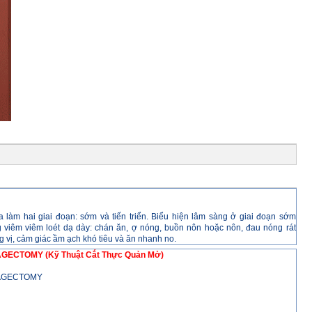
 làm hai giai đoạn: sớm và tiến triển. Biểu hiện lâm sàng ở giai đoạn sớm
g viêm viêm loét dạ dày: chán ăn, ợ nóng, buồn nôn hoặc nôn, đau nóng rát
 vị, cảm giác ầm ạch khó tiêu và ăn nhanh no.
GECTOMY (Kỹ Thuật Cắt Thực Quản Mở)
HAGECTOMY