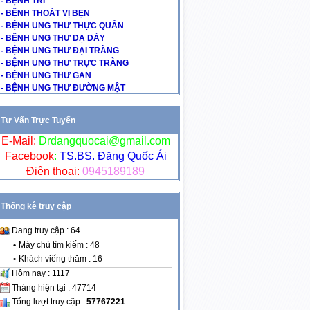
- BỆNH TRĨ
- BỆNH THOÁT VỊ BẸN
- BỆNH UNG THƯ THỰC QUẢN
- BỆNH UNG THƯ DẠ DÀY
- BỆNH UNG THƯ ĐẠI TRÀNG
- BỆNH UNG THƯ TRỰC TRÀNG
- BỆNH UNG THƯ GAN
- BỆNH UNG THƯ ĐƯỜNG MẬT
Tư Vấn Trực Tuyến
E-Mail:
Drdangquocai@gmail.com
Facebook
:
TS.BS. Đặng Quốc Ái
Điện thoại:
0945189189
Thống kê truy cập
Đang truy cập : 64
•
Máy chủ tìm kiếm : 48
•
Khách viếng thăm : 16
Hôm nay : 1117
Tháng hiện tại : 47714
Tổng lượt truy cập :
57767221