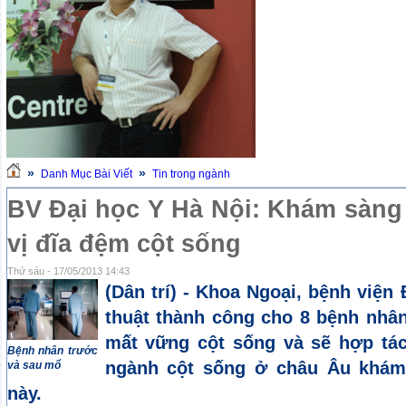
»
»
Danh Mục Bài Viết
Tin trong ngành
BV Đại học Y Hà Nội: Khám sàng 
vị đĩa đệm cột sống
Thứ sáu - 17/05/2013 14:43
(Dân trí) - Khoa Ngoại, bệnh viện
thuật thành công cho 8 bệnh nhân
mất vững cột sống và sẽ hợp tác
Bệnh nhân trước
ngành cột sống ở châu Âu khám 
và sau mổ
này.