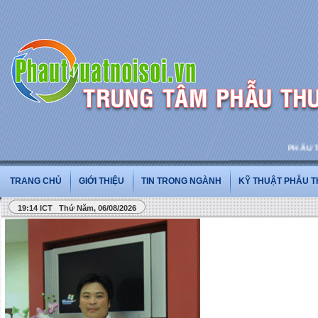
PHẪU THUẬ
TRANG CHỦ
GIỚI THIỆU
TIN TRONG NGÀNH
KỸ THUẬT PHẪU 
19:14 ICT Thứ Năm, 06/08/2026