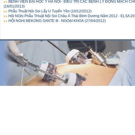
BỆNH VIỆN ĐẠI HỌC Y HÀ NỘI - ĐIỀU TRỊ CÁC BỆNH LÝ ĐỘNG MẠCH 
(16/01/2013)
Phẫu Thuật Nội Soi Lấy U Tuyến Yên
(10/12/2012)
Hội NGhị Phẫu THuật Nội Soi Châu Á Thái Bình Dương Năm 2012 - ELSA 2
HỘI NGHỊ MEKONG SANTE III - NGOẠI KHOA
(27/04/2012)