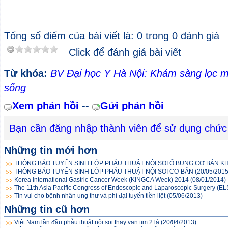
Tổng số điểm của bài viết là: 0 trong 0 đánh giá
Click để đánh giá bài viết
Từ khóa:
BV Đại học Y Hà Nội: Khám sàng lọc mi
sống
Xem phản hồi
--
Gửi phản hồi
Bạn cần đăng nhập thành viên để sử dụng chức
Những tin mới hơn
THÔNG BÁO TUYỂN SINH LỚP PHẪU THUẬT NỘI SOI Ổ BỤNG CƠ BẢN KHÓ
THÔNG BÁO TUYỂN SINH LỚP PHẪU THUẬT NỘI SOI CƠ BẢN
(20/05/2015
Korea International Gastric Cancer Week (KINGCA Week) 2014
(08/01/2014)
The 11th Asia Pacific Congress of Endoscopic and Laparoscopic Surgery (E
Tin vui cho bệnh nhân ung thư và phì đại tuyến tiền liệt
(05/06/2013)
Những tin cũ hơn
Việt Nam lần đầu phẫu thuật nội soi thay van tim 2 lá
(20/04/2013)