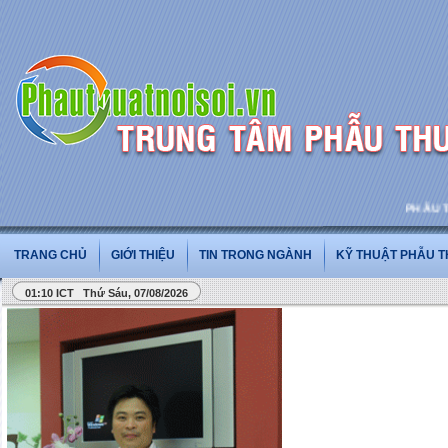
PHẪU THUẬ
TRANG CHỦ
GIỚI THIỆU
TIN TRONG NGÀNH
KỸ THUẬT PHẪU 
01:10 ICT Thứ Sáu, 07/08/2026