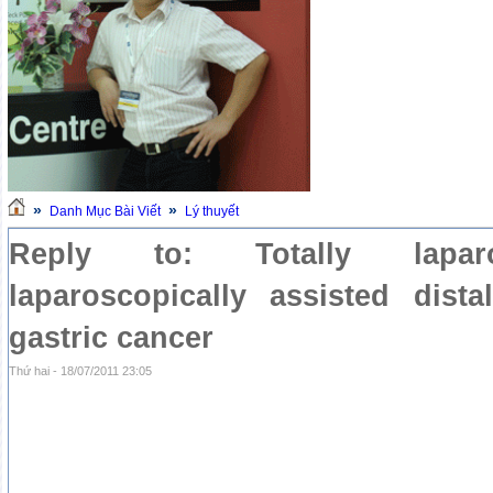
»
»
Danh Mục Bài Viết
Lý thuyết
Reply to: Totally lapar
laparoscopically assisted dist
gastric cancer
Thứ hai - 18/07/2011 23:05