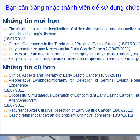
Bạn cần đăng nhập thành viên để sử dụng chức
Những tin mới hơn
The distribution and co-localization of nitric oxide synthase and vasoactive i
with Hirschsprung's disease
(18/07/2011)
Current Controversy in the Treatment of Proximal Gastric Cancer
(18/07/2011
Is Lymphadenectomy Necessary for Early Gastric Cancer?
(18/07/2011)
Causes of Death and Recurrence after Surgery for Early Gastric Cancer
(18/0
Surgical Results of Early Gastric Cancer and Proposing a Treatment Strategy
Những tin cũ hơn
Clinical Aspects and Therapy of Early Gastric Cancer
(18/07/2011)
Preoperative Lymphoscintigraphy for Detection of Sentinel Lymph Node 
Experience
(18/07/2011)
Successful Simultaneous Operation of Concomitant Early Gastric Cancer, Tr
Artery Aneurysm
(18/07/2011)
Recurrence After Curative Resection of Early Gastric Cancer
(18/07/2011)
Gastric remnant cancer: an old problem with novel concerns
(18/07/2011)