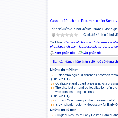
Causes of Death and Recurrence after Surgery f
Tổng số điểm của bài viết là: 0 trong 0 đánh giá
Click để đánh giá bài vi
Từ khóa:
Causes of Death and Recurrence after
phauthuatnoisoi.vn
,
laparoscopic surgery
,
endo
Xem phản hồi
--
Gửi phản hồi
Bạn cần đăng nhập thành viên để sử dụng c
Những tin mới hơn
Histopathological differences between rect
(18/07/2011)
Qualitative and quantitative analysis of sy
The distribution and co-localization of nitr
with Hirschsprung's disease
(18/07/2011)
Current Controversy in the Treatment of Pro
Is Lymphadenectomy Necessary for Early G
Những tin cũ hơn
Surgical Results of Early Gastric Cancer a