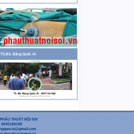
TS.BS. Đặng Quốc Ái
PHẪU THUẬT NỘI SOI
 : 0945189189
dangquocai@gmail.com
w.phauthuatnoisoi.vn