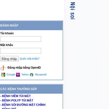
ĐĂNG NHẬP
Tài khoản
Mật khẩu
Quên mật khẩu?
Đăng nhập bằng OpenID
Google
Yahoo
Myopenid
CÁC BỆNH THƯỜNG GẶP
- BỆNH VIÊM TÚI MẬT
- BỆNH POLYP TÚI MẬT
- BỆNH SỎI ĐƯỜNG MẬT CHÍNH