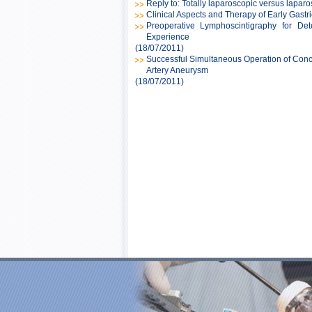
Reply to: Totally laparoscopic versus laparos
Clinical Aspects and Therapy of Early Gastr
Preoperative Lymphoscintigraphy for Det
Experience
(18/07/2011)
Successful Simultaneous Operation of Conc
Artery Aneurysm
(18/07/2011)