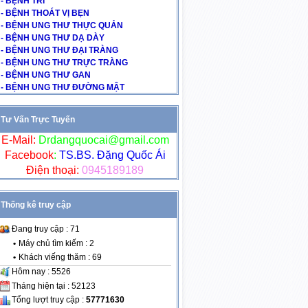
- BỆNH TRĨ
- BỆNH THOÁT VỊ BẸN
- BỆNH UNG THƯ THỰC QUẢN
- BỆNH UNG THƯ DẠ DÀY
- BỆNH UNG THƯ ĐẠI TRÀNG
- BỆNH UNG THƯ TRỰC TRÀNG
- BỆNH UNG THƯ GAN
- BỆNH UNG THƯ ĐƯỜNG MẬT
Tư Vấn Trực Tuyến
E-Mail:
Drdangquocai@gmail.com
Facebook
:
TS.BS. Đặng Quốc Ái
Điện thoại:
0945189189
Thống kê truy cập
Đang truy cập : 71
•
Máy chủ tìm kiếm : 2
•
Khách viếng thăm : 69
Hôm nay : 5526
Tháng hiện tại : 52123
Tổng lượt truy cập :
57771630