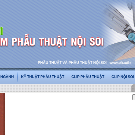
PHẪU THUẬT VÀ PHẪU THUẬT NỘI SOI - www.phauthuatnoisoi.
G NGÀNH
KỸ THUẬT PHẪU THUẬT
CLIP PHẪU THUẬT
CLIP NỘI SOI