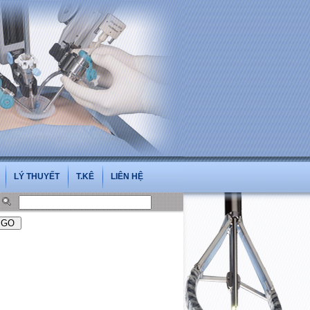
vn
LÝ THUYẾT
T.KÊ
LIÊN HỆ