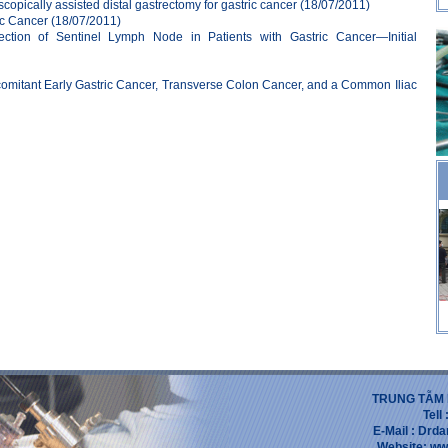
copically assisted distal gastrectomy for gastric cancer
(18/07/2011)
ic Cancer
(18/07/2011)
ection of Sentinel Lymph Node in Patients with Gastric Cancer—Initial
omitant Early Gastric Cancer, Transverse Colon Cancer, and a Common Iliac
TRUNG TẪM 
Tell
E-Mail : Dr
Website: ww