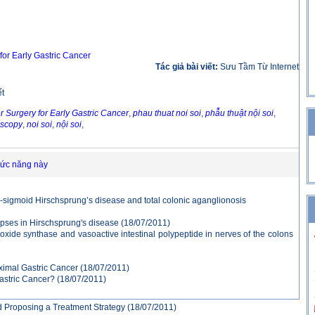
or Early Gastric Cancer
Tác giả bài viết:
Sưu Tầm Từ Internet
ết
 Surgery for Early Gastric Cancer
,
phau thuat noi soi
,
phẫu thuật nội soi
,
scopy
,
noi soi
,
nội soi
,
hức năng này
o-sigmoid Hirschsprung’s disease and total colonic aganglionosis
napses in Hirschsprung's disease
(18/07/2011)
ic oxide synthase and vasoactive intestinal polypeptide in nerves of the colons
ximal Gastric Cancer
(18/07/2011)
astric Cancer?
(18/07/2011)
nd Proposing a Treatment Strategy
(18/07/2011)