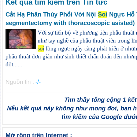
Kết quả tìm kiếm trên Tin tức
Cắt Hạ Phân Thùy Phổi Với Nội
Soi
Ngực Hỗ 
segmentectomy with thoracoscopic asisted)
Với sự tiến bộ về phương tiện phẫu thuât
như tay nghề của phẫu thuật viên trong l
soi
lồng ngực ngày càng phát triển ở nhữn
phẫu thuật đơn giản như sinh thiết chẩn đoán đến nhưn
đốt......
Nguồn tin :
-/-
Tìm thấy tổng cộng 1 kế
Nếu kết quả này không như mong đợi, bạn h
tìm kiếm của Google dưới
Mở rộng trên Internet :