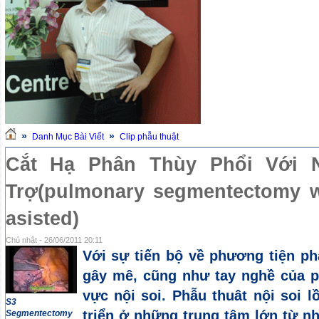
»
»
Danh Mục Bài Viết
Clip phẫu thuật
Cắt Hạ Phân Thùy Phổi Với 
Trợ(pulmonary segmentectomy w
asisted)
Chủ nhật - 26/06/2011 20:11
Với sự tiến bộ về phương tiện phẫ
gây mê, cũng như tay nghề của ph
vực nội soi. Phẫu thuât nội soi 
S3
triển ở những trung tâm lớn từ n
Segmentectomy