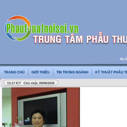
PHẪU T
TRANG CHỦ
GIỚI THIỆU
TIN TRONG NGÀNH
KỸ THUẬT PHẪU 
13:17 ICT Chủ nhật, 09/08/2026