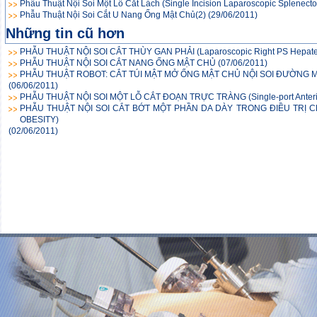
Phẫu Thuật Nội Soi Một Lỗ Cắt Lách (Single Incision Laparoscopic Splenect
Phẫu Thuật Nội Soi Cắt U Nang Ống Mật Chủ(2)
(29/06/2011)
Những tin cũ hơn
PHẪU THUẬT NỘI SOI CẮT THÙY GAN PHẢI (Laparoscopic Right PS Hepate
PHẪU THUẬT NỘI SOI CẮT NANG ỐNG MẬT CHỦ
(07/06/2011)
PHẪU THUẬT ROBOT: CẮT TÚI MẬT MỞ ỐNG MẬT CHỦ NỘI SOI ĐƯỜNG MẬT 
(06/06/2011)
PHẪU THUẬT NỘI SOI MỘT LỖ CẮT ĐOẠN TRỰC TRÀNG (Single-port Anterio
PHẪU THUẬT NỘI SOI CẮT BỚT MỘT PHẦN DA DÀY TRONG ĐIỀU TRỊ 
OBESITY)
(02/06/2011)