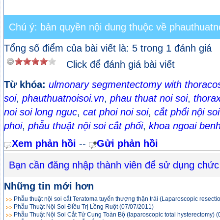
Chú ý: bản quyền nội dung thuộc về phauthuatno
Tổng số điểm của bài viết là: 5 trong 1 đánh giá
Click để đánh giá bài viết
Từ khóa:
ulmonary segmentectomy with thoracos
soi
,
phauthuatnoisoi.vn
,
phau thuat noi soi
,
thora
noi soi long nguc
,
cat phoi noi soi
,
cắt phổi nội soi
phoi
,
phẫu thuật nội soi cắt phổi
,
khoa ngoai benh 
Xem phản hồi
--
Gửi phản hồi
Bạn cần đăng nhập thành viên để sử dụng chức
Những tin mới hơn
Phẫu thuật nội soi cắt Teratoma tuyến thượng thận trái (Laparoscopic resecti
Phẫu Thuật Nội Soi Điều Trị Lồng Ruột
(07/07/2011)
Phẫu Thuật Nội Soi Cắt Tử Cung Toàn Bộ (laparoscopic total hysterectomy)
(