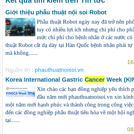
Kết quả tìm kiếm trên Tin tức
Giới thiệu phẫu thuật nội soi Robot
Phẫu thuật Robot ngày nay đã trở nên phổ 
tuy có nhiều lợi ích nhưng chi phí cho ph
mức chi phí cho bệnh nhân ở các nước có 
thuật Robot cắt dạ dày tại Hàn Quốc bệnh nhân phải t
mà không......
16
Nguồn tin :
phauthuatnoisoi.vn
Korea International Gastric
Cancer
Week (KI
Xin chào các bạn đồng nghiệp yêu thích p
đầu năm mới phauthuatnoisoi.vn xin kính
một năm mới hạnh phúc và thành công trong công việc. 
đến các đồng nghiệp phẫu thuật tiêu hóa về một hội ngh
tại......
08