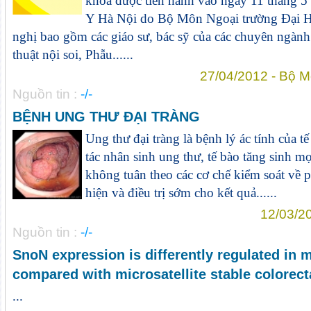
khoa được tiến hành vào ngày 11 tháng 5
Y Hà Nội do Bộ Môn Ngoại trường Đại H
nghị bao gồm các giáo sư, bác sỹ của các chuyên ngành 
thuật nội soi, Phẫu......
27/04/2012 - Bộ M
Nguồn tin :
-/-
BỆNH UNG THƯ ĐẠI TRÀNG
Ung thư đại tràng là bệnh lý ác tính của tế
tác nhân sinh ung thư, tế bào tăng sinh mọt
không tuân theo các cơ chế kiểm soát về phá
hiện và điều trị sớm cho kết quả......
12/03/2
Nguồn tin :
-/-
SnoN expression is differently regulated in m
compared with microsatellite stable colorect
...