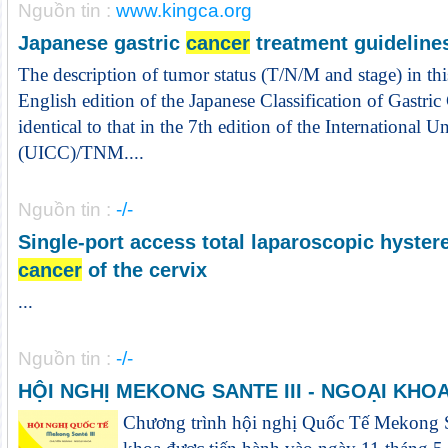
Nguồn tin :
www.kingca.org
Japanese gastric
cancer
treatment guideline
The description of tumor status (T/N/M and stage) in thi
English edition of the Japanese Classification of Gastri
identical to that in the 7th edition of the International 
(UICC)/TNM....
Nguồn tin :
-/-
Single-port access total laparoscopic hyster
cancer
of the cervix
...
Nguồn tin :
-/-
HỘI NGHỊ MEKONG SANTE III - NGOẠI KHO
Chương trình hội nghị Quốc Tế Mekong S