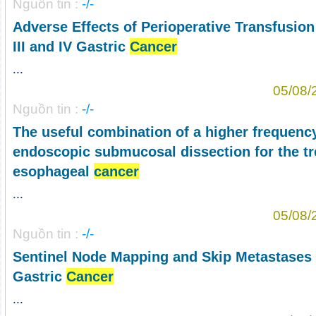
Nguồn tin :
-/-
Adverse Effects of Perioperative Transfusion
III and IV Gastric
Cancer
...
05/08/
Nguồn tin :
-/-
The useful combination of a higher frequenc
endoscopic submucosal dissection for the tr
esophageal
cancer
...
05/08/
Nguồn tin :
-/-
Sentinel Node Mapping and Skip Metastases i
Gastric
Cancer
...