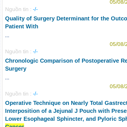
05/08/
Nguồn tin :
-/-
Quality of Surgery Determinant for the Out
Patient With
...
05/08/
Nguồn tin :
-/-
Chronologic Comparison of Postoperative Re
Surgery
...
05/08/
Nguồn tin :
-/-
Operative Technique on Nearly Total Gastre
Interposition of a Jejunal J Pouch with Prese
Lower Esophageal Sphincter, and Pyloric Sphi
Cancer