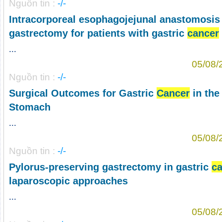
Nguồn tin :
-/-
Intracorporeal esophagojejunal anastomosis a
gastrectomy for patients with gastric
cancer
...
05/08/
Nguồn tin :
-/-
Surgical Outcomes for Gastric
Cancer
in the
Stomach
...
05/08/
Nguồn tin :
-/-
Pylorus-preserving gastrectomy in gastric
ca
laparoscopic approaches
...
05/08/