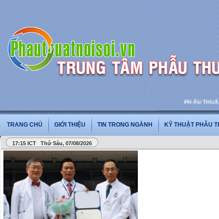
PHẪU THUẬT VÀ PH
TRANG CHỦ
GIỚI THIỆU
TIN TRONG NGÀNH
KỸ THUẬT PHẪU 
17:15 ICT Thứ Sáu, 07/08/2026