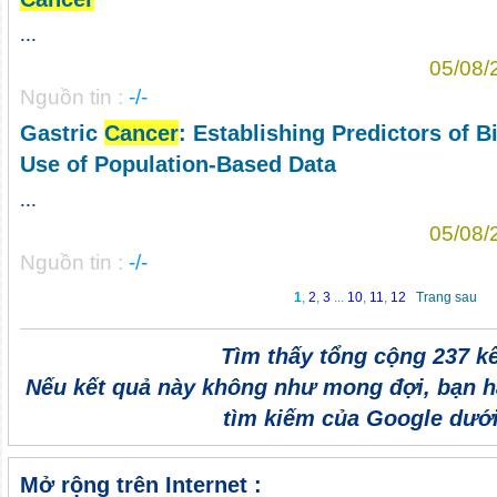
...
05/08/
Nguồn tin :
-/-
Gastric
Cancer
: Establishing Predictors of B
Use of Population-Based Data
...
05/08/
Nguồn tin :
-/-
1
,
2
,
3
...
10
,
11
,
12
Trang sau
Tìm thấy tổng cộng 237 k
Nếu kết quả này không như mong đợi, bạn h
tìm kiếm của Google dưới
Mở rộng trên Internet :