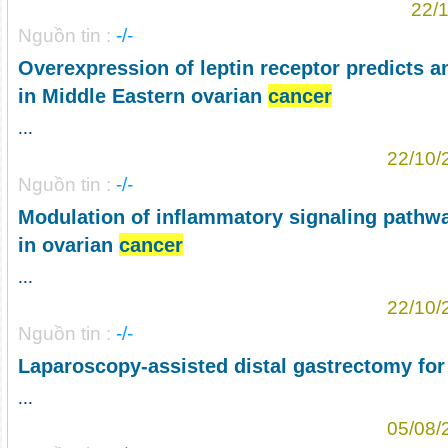
22/1
Nguồn tin :
-/-
Overexpression of leptin receptor predicts 
in Middle Eastern ovarian
cancer
...
22/10/
Nguồn tin :
-/-
Modulation of inflammatory signaling pathw
in ovarian
cancer
...
22/10/
Nguồn tin :
-/-
Laparoscopy-assisted distal gastrectomy for
...
05/08/