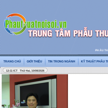
PHẪU THUẬT 
TRANG CHỦ
GIỚI THIỆU
TIN TRONG NGÀNH
KỸ THUẬT PHẪU 
12:11 ICT Thứ Hai, 10/08/2026