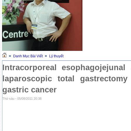
»
»
Danh Mục Bài Viết
Lý thuyết
Intracorporeal esophagojejunal
laparoscopic total gastrectomy
gastric cancer
Thứ sáu - 05/08/2011 20:38