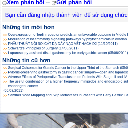
Xem phản hồi
--
Gửi phản hồi
Bạn cần đăng nhập thành viên để sử dụng chức
Những tin mới hơn
Overexpression of leptin receptor predicts an unfavorable outcome in Middle
Modulation of inflammatory signaling pathways by phytochemicals in ovarian
PHẪU THUẬT NỘI SOI CẮT DẠ DÀY NẠO VÉT HẠCH D2
(11/10/2011)
Schwartz's Principles of Surgery
(14/08/2011)
Laparoscopy-assisted distal gastrectomy for early gastric cancer
(05/08/2011)
Những tin cũ hơn
Surgical Outcomes for Gastric Cancer in the Upper Third of the Stomach
(05/
Pylorus-preserving gastrectomy in gastric cancer surgery—open and laparo
Adverse Effects of Perioperative Transfusion on Patients With Stage III and IV
The useful combination of a higher frequency miniprobe and endoscopic sub
esophageal cancer
(05/08/2011)
Sentinel Node Mapping and Skip Metastases in Patients with Early Gastric C