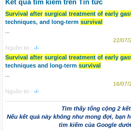
Kết quả tìm kiếm trên Tin tức
Survival
after
surgical
treatment
of
early
gas
techniques, and long-term
survival
...
22/07/
Nguồn tin :
-/-
Survival
after
surgical
treatment
of
early
gas
techniques and long-term
survival
...
16/07/
Nguồn tin :
-/-
Tìm thấy tổng cộng 2 kế
Nếu kết quả này không như mong đợi, bạn h
tìm kiếm của Google dưới