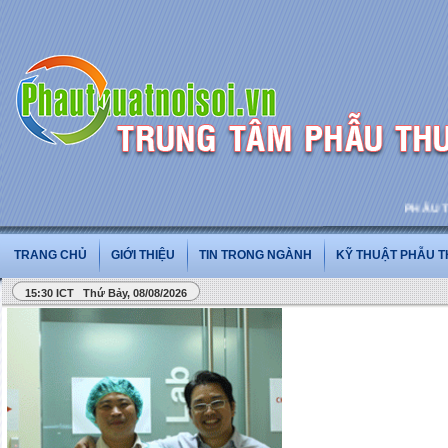
PHẪU THUẬ
TRANG CHỦ
GIỚI THIỆU
TIN TRONG NGÀNH
KỸ THUẬT PHẪU 
15:30 ICT Thứ Bảy, 08/08/2026