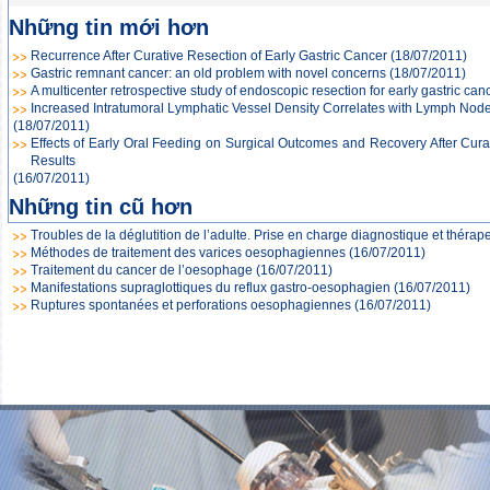
Những tin mới hơn
Recurrence After Curative Resection of Early Gastric Cancer
(18/07/2011)
Gastric remnant cancer: an old problem with novel concerns
(18/07/2011)
A multicenter retrospective study of endoscopic resection for early gastric can
Increased Intratumoral Lymphatic Vessel Density Correlates with Lymph Node
(18/07/2011)
Effects of Early Oral Feeding on Surgical Outcomes and Recovery After Curat
Results
(16/07/2011)
Những tin cũ hơn
Troubles de la déglutition de l’adulte. Prise en charge diagnostique et thérap
Méthodes de traitement des varices oesophagiennes
(16/07/2011)
Traitement du cancer de l’oesophage
(16/07/2011)
Manifestations supraglottiques du reflux gastro-oesophagien
(16/07/2011)
Ruptures spontanées et perforations oesophagiennes
(16/07/2011)