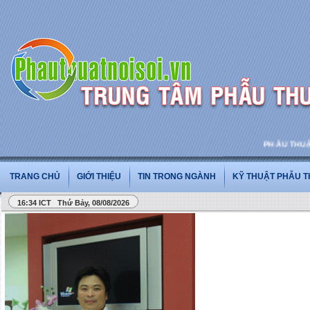
PHẪU THUẬT VÀ
TRANG CHỦ
GIỚI THIỆU
TIN TRONG NGÀNH
KỸ THUẬT PHẪU 
16:34 ICT Thứ Bảy, 08/08/2026