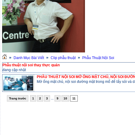
»
»
»
Danh Mục Bài Viết
Clip phẫu thuật
Phẫu Thuật Nội Soi
Phẫu thuật nội soi thay thực quản
đang cập nhật
PHẪU THUẬT NỘI SOI MỞ ỐNG MẬT CHỦ, NỘI SOI ĐƯỜN
Mở ống mật chủ, nội soi đường mật trong mổ để lấy sỏi và dẫ
Trang trước
1
2
3
...
9
10
11