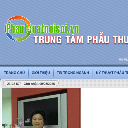
PHẪU TH
TRANG CHỦ
GIỚI THIỆU
TIN TRONG NGÀNH
KỸ THUẬT PHẪU 
21:02 ICT Chủ nhật, 09/08/2026