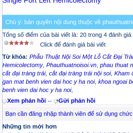
Single Port Left Hemicolectomy
Chú ý: bản quyền nội dung thuộc về phauthuatno
Tổng số điểm của bài viết là: 20 trong 4 đánh giá
Click để đánh giá bài viết
Từ khóa:
Phẫu Thuật Nội Soi Một Lỗ Cắt Đại Trà
Hemicolectomy
,
Phauthuatnoisoi.vn
,
phau thuat n
cắt đại tràng trái
,
cắt đại tràng trái nội soi
,
Kham c
gan mat benh vien dai hoc y ha noi
,
khoa ngoai b
benh vien dai hoc y ha noi
,
Xem phản hồi
--
Gửi phản hồi
Bạn cần đăng nhập thành viên để sử dụng chức
Những tin mới hơn