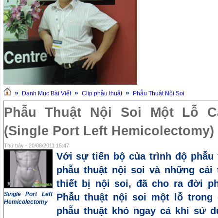
»
»
»
Danh Mục Bài Viết
Clip phẫu thuật
Phẫu Thuật Nội Soi
Phẫu Thuật Nội Soi Một Lỗ Cắ
(Single Port Left Hemicolectomy)
Thứ bảy - 20/08/2011 15:47
Với sự tiến bộ của trình độ phẫu 
phẫu thuật nội soi và những cải 
thiết bị nội soi, đã cho ra đời p
Single Port Left
Phẫu thuật nội soi một lỗ trong 
Hemicolectomy
phẫu thuật khó ngay cả khi sử d