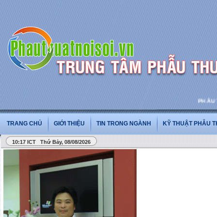
PHẪU THU
TRANG CHỦ
GIỚI THIỆU
TIN TRONG NGÀNH
KỸ THUẬT PHẪU 
10:17 ICT Thứ Bảy, 08/08/2026