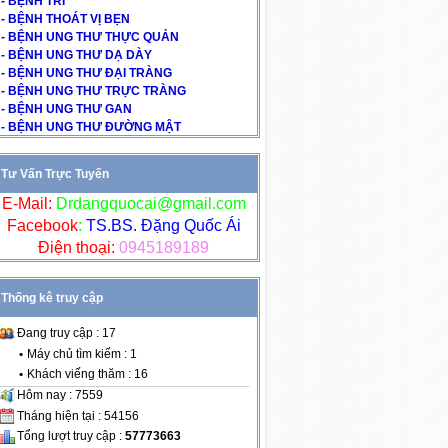
- BỆNH TRĨ
- BỆNH THOÁT VỊ BẸN
- BỆNH UNG THƯ THỰC QUẢN
- BỆNH UNG THƯ DẠ DÀY
- BỆNH UNG THƯ ĐẠI TRÀNG
- BỆNH UNG THƯ TRỰC TRÀNG
- BỆNH UNG THƯ GAN
- BỆNH UNG THƯ ĐƯỜNG MẬT
Tư Vấn Trực Tuyến
E-Mail:
Drdangquocai@gmail.com
Facebook
:
TS.BS. Đặng Quốc Ái
Điện thoại:
0945189189
Thống kê truy cập
Đang truy cập : 17
•
Máy chủ tìm kiếm : 1
•
Khách viếng thăm : 16
Hôm nay : 7559
Tháng hiện tại : 54156
Tổng lượt truy cập :
57773663