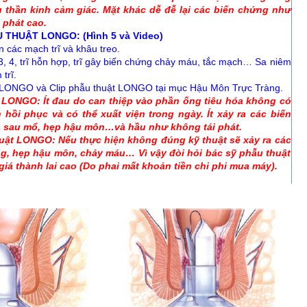
u thần kinh cảm giác. Mặt
khác dễ đễ lại các biến chứng như
 phát cao.
U THUẬT LONGO: (Hình 5 và Video)
n các mạch trĩ và khâu treo.
2, 3, 4, trĩ hỗn hợp, trĩ gây biến chứng chảy máu, tắc mạch… Sa niêm
trĩ.
ỗ LONGO và Clip phẫu thuật LONGO tại mục Hậu Môn Trực Tràng.
 LONGO: Ít đau do can thiệp vào phần ống tiêu hóa không có
 hồi phục và có thể xuất
viện trong ngày. Ít xảy ra các biến
 sau mổ, hẹp hậu môn…và hầu như không tái phát.
 LONGO: Nếu thực hiện không đúng kỹ thuật sẽ xảy ra các
ng, hẹp hậu môn, chảy
máu… Vì vậy đòi hỏi bác sỹ phẫu thuật
iá thành lai cao (Do phai mất khoản tiền chi phi mua máy).