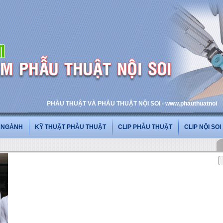
PHẪU THUẬT VÀ PHẪU THUẬT NỘI SOI - www.phauthuatnoisoi.vn
G NGÀNH
KỸ THUẬT PHẪU THUẬT
CLIP PHẪU THUẬT
CLIP NỘI SOI