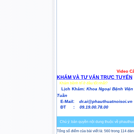
Video C
KHÁM VÀ TƯ VẤN TRỰC TUYẾN
Khám bệnh trĩ ở đâu tốt nhất?
Lịch Khám:
Khoa Ngoại Bệnh Viện 
Tuần
E-Mail:
dr.ai@phauthuatnoisoi.vn
ĐT :
09.19.00.78.00
Chú ý: bản quyền nội dung thuộc về phauthua
Tổng số điểm của bài viết là: 560 trong 114 đán