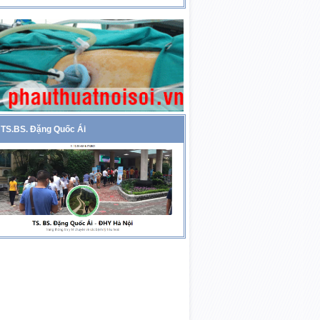
TS.BS. Đặng Quốc Ái