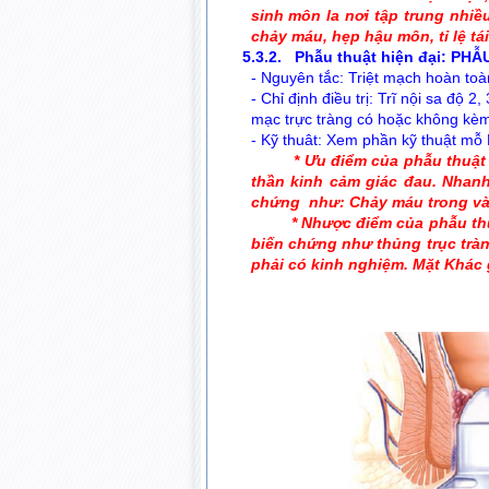
sinh môn la nơi tập trung nhiề
chảy máu, hẹp hậu môn, tỉ lệ tái
5.3.2. Phẫu thuật hiện đại: PHẪ
- Nguyên tắc: Triệt mạch hoàn toà
- Chỉ định điều trị: Trĩ nội sa độ 
mạc trực tràng có hoặc không kèm 
- Kỹ thuât: Xem phần kỹ thuật m
* Ưu điểm của phẫu thuật
thần kinh cảm giác đau. Nhanh
chứng như: Chảy máu trong và
* Nhược điểm của phẫu thuật
biến chứng như thủng trục trà
phải có kinh nghiệm. Mặt Khác g