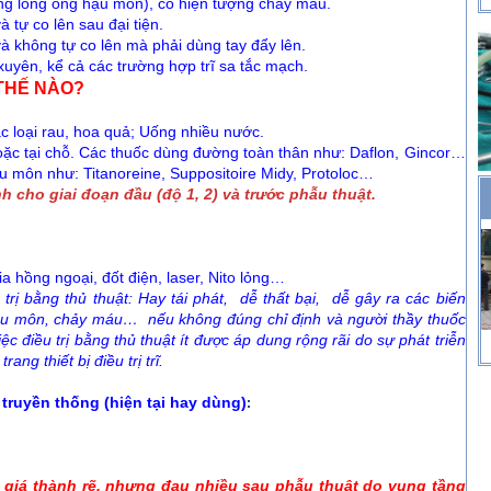
rong lòng ống hậu môn), có hiện tượng chảy máu.
à tự co lên sau đại tiện.
 và không tự co lên mà phải dùng tay đẩy lên.
xuyên, kể cả các trường hợp trĩ sa tắc mạch.
 THẾ NÀO?
c loại rau, hoa quả; Uống nhiều nước.
ặc tại chỗ. Các thuốc dùng đường toàn thân như: Daflon, Gincor…
u môn như: Titanoreine, Suppositoire Midy, Protoloc…
nh cho giai đoạn đầu (độ 1, 2) và trước phẫu thuật.
a hồng ngoại, đốt điện, laser, Nito lỏng…
ằng thủ thuật: Hay tái phát, dễ thất bại, dễ gây ra các biến
hậu môn, chảy máu… nếu
không đúng chỉ định và người thầy thuốc
ệc điều trị bằng thủ thuật ít được áp dung rộng rãi do sự phát triễn
g thiết bị điều trị trĩ.
ruyền thống (hiện tại hay dùng)
:
iá thành rẽ, nhưng đau nhiều sau phẫu thuật do vung tầng