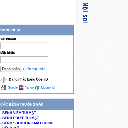
ĐĂNG NHẬP
Tài khoản
Mật khẩu
Quên mật khẩu?
Đăng nhập bằng OpenID
Google
Yahoo
Myopenid
CÁC BỆNH THƯỜNG GẶP
- BỆNH VIÊM TÚI MẬT
- BỆNH POLYP TÚI MẬT
- BỆNH SỎI ĐƯỜNG MẬT CHÍNH