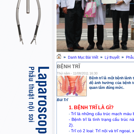
»
»
»
Danh Mục Bài Viết
Lý thuyết
Phẫu
BỆNH TRĨ
Thứ năm - 11/08/2011 16:30
Bệnh trĩ là một bệnh lành
độ ảnh hưởng của bệnh t
quan tâm đúng mức.
Búi Trĩ
1. BỆNH TRĨ LÀ GÌ?
Trĩ là những cấu trúc mạch máu
-
-
Bệnh trĩ là tình trạng cấu trúc 
2).
Trĩ có 2 loại: Trĩ nội và trĩ ngoạ
-