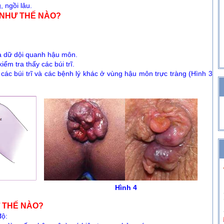
gồi lâu.
 NHƯ THẾ NÀO?
và dữ dội quanh hậu môn.
ểm tra thấy các búi trĩ.
 các búi trĩ và các bệnh lý khác ở vùng hậu môn trực tràng (Hình 3
 3 Hình 4
Ư THẾ NÀO?
ộ: