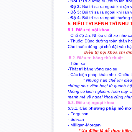
-
Đội 1:
Trĩ cương tụ (chỉ to lên t
-
Độ 2:
Búi trĩ sa ra ngoài khi rặn v
-
Độ 3:
Búi trĩ sa ra ngoài khi rặn
-
Độ 4:
Búi trĩ sa ra ngoài thường 
5. ĐIỀU TRỊ BỆNH TRĨ NHƯ
5.1. Điều trị nội khoa
- Chế độ ăn: Nhiều chất xơ như cá
- Thuốc: Dùng đường toàn thân ho
Các thuốc dùng tại chỗ đặt vào hậ
Điều trị nội khoa chỉ đị
5.2. Điều trị bằng thủ thuật
-
Tiêm xơ
-
Thắt trĩ bằng vòng cao su
- Các biện pháp khác như: Chiếu ti
* Những hạn chế khi điều trị b
chứng như viêm hoại tử quanh 
không có kinh nghiệm.
Hiện nay vi
mạnh mẽ về ngoại khoa cũng như tran
5.3. Điều trị ngoại khoa
5.3.1. Các phương pháp mỗ mở t
-
Ferguson
-
Sulivan
-
Milligan-Morga
n
* Ưu điểm là dễ thực hiện, g