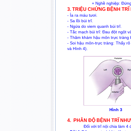
+ Nghề nghiệp: Đứng, n
3. TRIỆU CHỨNG BỆNH TRĨ
- Ỉa ra máu tươi.
- Sa lồi búi trĩ.
- Ngứa do viem quanh búi trĩ.
- Tắc mạch búi trĩ: Đau đột ngột 
- Thăm khám hậu môn trực tràng ki
- Soi hậu môn-trực tràng: Thấy rõ
và Hình 4).
Hình
4. PHÂN ĐỘ BỆNH TRĨ NH
Đối với trĩ nội chia làm 4 đ