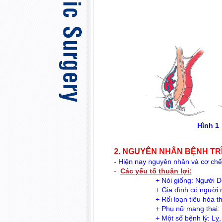
Hình 1
2. NGUYÊN NHÂN BỆNH TRĨ
- Hiện nay nguyên nhân và cơ chế 
-
Các yếu tố thuận lợi:
+ Nòi giống: Người Do Th
+ Gia đình có người mắ
+ Rối loạn tiêu hóa thườ
+ Phụ nữ mang thai: Do yế
+ Một số bệnh lý: Lỵ, vi