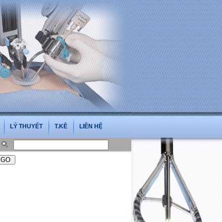
LÝ THUYẾT
T.KÊ
LIÊN HỆ