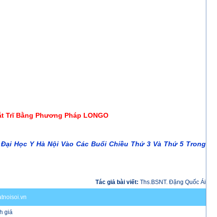
ắt Trĩ Bằng Phương Pháp LONGO
Đại Học Y Hà Nội Vào Các Buổi Chiều Thứ 3 Và Thứ 5 Trong
Tác giả bài viết:
Ths.BSNT. Đặng Quốc Ái
tnoisoi.vn
h giá