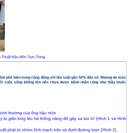
 Thuật Hậu Môn Trực Tràng
 tính phổ biến trong cộng đồng với tần suất gần 50% dân số. Nhưng do mức
ới cuộc sống không lớn nên chưa được bệnh nhân cũng như thầy thuốc
 bình thường của ống hậu môn
này bị giãn long lẻo hệ thống nâng đỡ gây sa búi trĩ (Hình 1 và Hình
i, xuất phát từ nhóm tĩnh mạch trên và dưới đường lược (Hình 2).