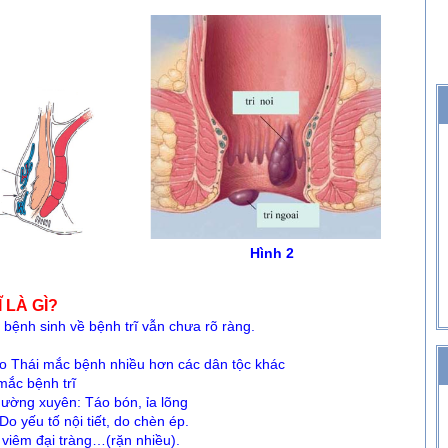
Hình 2
 LÀ GÌ?
bệnh sinh về bệnh trĩ vẫn chưa rõ ràng.
ái mắc bệnh nhiều hơn các dân tộc khác
c bệnh trĩ
ng xuyên: Táo bón, ỉa lõng
u tố nội tiết, do chèn ép.
êm đại tràng…(rặn nhiều).