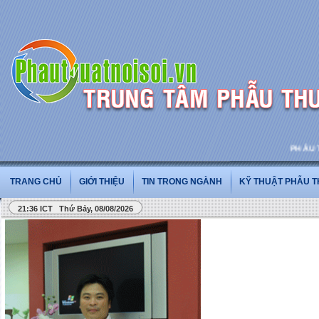
PHẪU THUẬ
TRANG CHỦ
GIỚI THIỆU
TIN TRONG NGÀNH
KỸ THUẬT PHẪU 
21:36 ICT Thứ Bảy, 08/08/2026