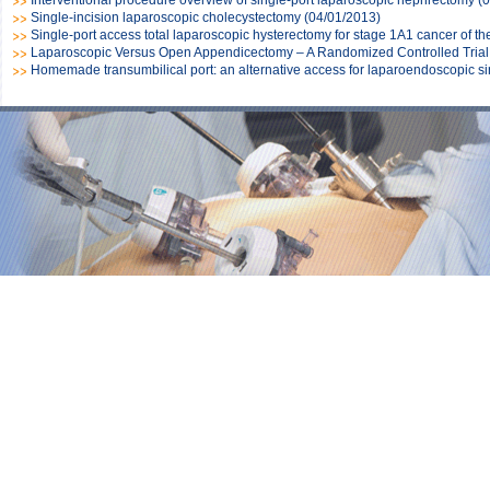
Interventional procedure overview of single-port laparoscopic nephrectomy
(
Single-incision laparoscopic cholecystectomy
(04/01/2013)
Single-port access total laparoscopic hysterectomy for stage 1A1 cancer of the
Laparoscopic Versus Open Appendicectomy – A Randomized Controlled Trial
Homemade transumbilical port: an alternative access for laparoendoscopic sin