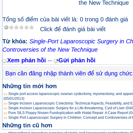
the New Technique
Tổng số điểm của bài viết là: 0 trong 0 đánh giá
Click để đánh giá bài viết
Từ khóa:
Single-Port Laparoscopic Surgery in Ch
Controversies of the New Technique
Xem phản hồi
--
Gửi phản hồi
Bạn cần đăng nhập thành viên để sử dụng chức
Những tin mới hơn
Single port access laparoscopic ovarian cystectomy, myomectomy, and appen
(05/01/2013)
Single Incision Laparoscopic Colectomy: Technical Aspects, Feasibility, and 
Single Incision Laparoscopic Surgery for a Life-threatening, Cyst of Liver
(04/
Pure SILS Floppy Nissen Fundoplication with Hiatal Repair: A Case Report
(0
Single Port Laparoscopic Surgery in Children: Concept and Controversies of
Những tin cũ hơn