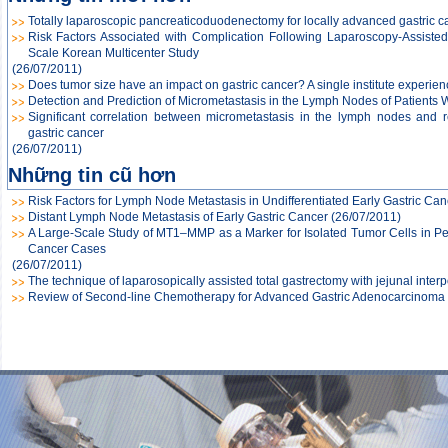
Totally laparoscopic pancreaticoduodenectomy for locally advanced gastric c
Risk Factors Associated with Complication Following Laparoscopy-Assisted
Scale Korean Multicenter Study
(26/07/2011)
Does tumor size have an impact on gastric cancer? A single institute experien
Detection and Prediction of Micrometastasis in the Lymph Nodes of Patients 
Significant correlation between micrometastasis in the lymph nodes and 
gastric cancer
(26/07/2011)
Những tin cũ hơn
Risk Factors for Lymph Node Metastasis in Undifferentiated Early Gastric Can
Distant Lymph Node Metastasis of Early Gastric Cancer
(26/07/2011)
A Large-Scale Study of MT1–MMP as a Marker for Isolated Tumor Cells in Pe
Cancer Cases
(26/07/2011)
The technique of laparosopically assisted total gastrectomy with jejunal interpo
Review of Second-line Chemotherapy for Advanced Gastric Adenocarcinoma