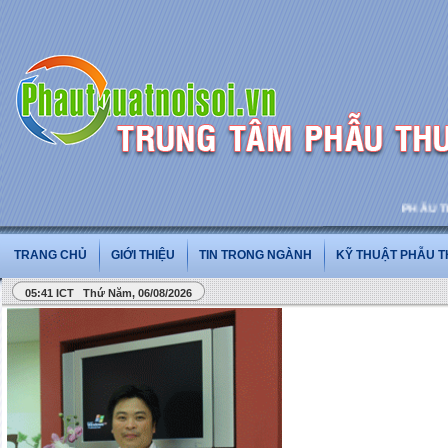
PHẪU THUẬ
TRANG CHỦ
GIỚI THIỆU
TIN TRONG NGÀNH
KỸ THUẬT PHẪU 
05:41 ICT Thứ Năm, 06/08/2026