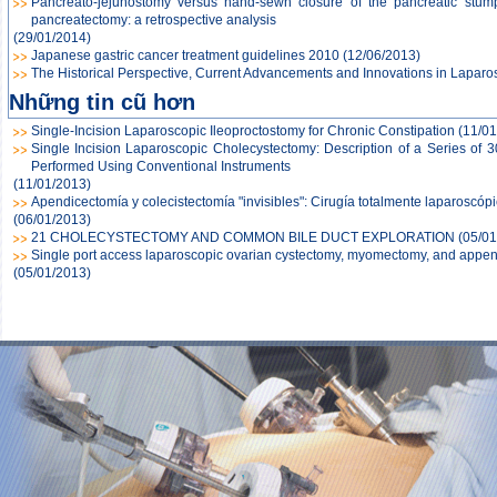
Pancreato-jejunostomy versus hand-sewn closure of the pancreatic stump t
pancreatectomy: a retrospective analysis
(29/01/2014)
Japanese gastric cancer treatment guidelines 2010
(12/06/2013)
The Historical Perspective, Current Advancements and Innovations in Lapar
Những tin cũ hơn
Single-Incision Laparoscopic Ileoproctostomy for Chronic Constipation
(11/01
Single Incision Laparoscopic Cholecystectomy: Description of a Series of
Performed Using Conventional Instruments
(11/01/2013)
Apendicectomía y colecistectomía "invisibles": Cirugía totalmente laparoscóp
(06/01/2013)
21 CHOLECYSTECTOMY AND COMMON BILE DUCT EXPLORATION
(05/01
Single port access laparoscopic ovarian cystectomy, myomectomy, and appen
(05/01/2013)