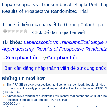
Laparoscopic vs Transumbilical Single-Port L
Results of Prospective Randomized Trial
Tổng số điểm của bài viết là: 0 trong 0 đánh giá
Click để đánh giá bài viết
Từ khóa:
Laparoscopic vs Transumbilical Single-
Appendectomy; Results of Prospective Randomize
Xem phản hồi
--
Gửi phản hồi
Bạn cần đăng nhập thành viên để sử dụng chức
Những tin mới hơn
The PRAISE study: A prospective, multi-center, randomized, double blinded, 
of iloprost in the early postoperative period after liver transplantation (ISR
(10/02/2014)
A prospective randomized controlled multicenter trial comparing antibiotic th
uncomplicated acute appendicitis (APPAC trial
(10/02/2014)