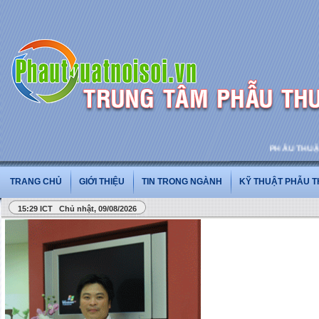
PHẪU THUẬT VÀ
TRANG CHỦ
GIỚI THIỆU
TIN TRONG NGÀNH
KỸ THUẬT PHẪU 
15:29 ICT Chủ nhật, 09/08/2026