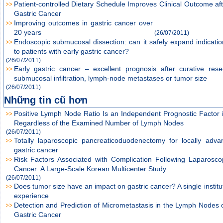
Patient-controlled Dietary Schedule Improves Clinical Outcome af
Gastric Cancer
Improving outcomes in gastric cancer over
20 years
(26/07/2011)
Endoscopic submucosal dissection: can it safely expand indicatio
to patients with early gastric cancer?
(26/07/2011)
Early gastric cancer – excellent prognosis after curative rese
submucosal infiltration, lymph-node metastases or tumor size
(26/07/2011)
Những tin cũ hơn
Positive Lymph Node Ratio Is an Independent Prognostic Factor 
Regardless of the Examined Number of Lymph Nodes
(26/07/2011)
Totally laparoscopic pancreaticoduodenectomy for locally adva
gastric cancer
Risk Factors Associated with Complication Following Laparosco
Cancer: A Large-Scale Korean Multicenter Study
(26/07/2011)
Does tumor size have an impact on gastric cancer? A single institu
experience
Detection and Prediction of Micrometastasis in the Lymph Nodes 
Gastric Cancer