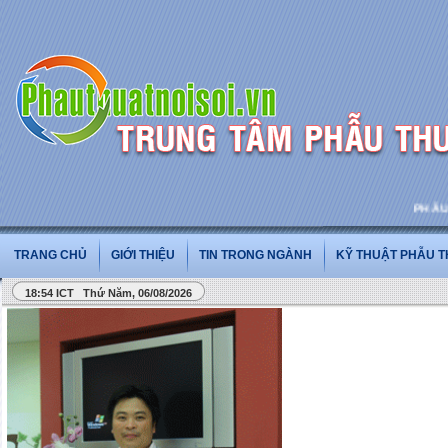
PHẪU THU
TRANG CHỦ
GIỚI THIỆU
TIN TRONG NGÀNH
KỸ THUẬT PHẪU 
18:54 ICT Thứ Năm, 06/08/2026