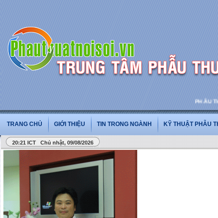
PHẪU THUẬT
TRANG CHỦ
GIỚI THIỆU
TIN TRONG NGÀNH
KỸ THUẬT PHẪU 
20:21 ICT Chủ nhật, 09/08/2026