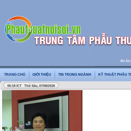
PHẪU THU
TRANG CHỦ
GIỚI THIỆU
TIN TRONG NGÀNH
KỸ THUẬT PHẪU 
05:18 ICT Thứ Sáu, 07/08/2026