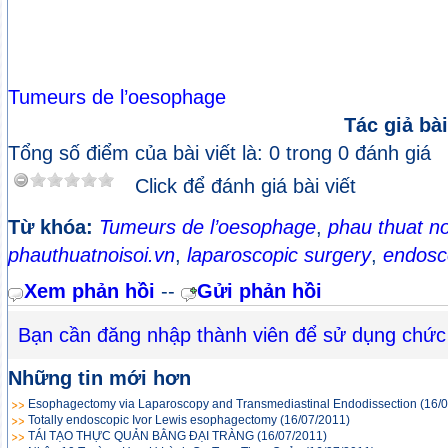
Tumeurs de l’oesophage
Tác giả bài
Tổng số điểm của bài viết là: 0 trong 0 đánh giá
Click để đánh giá bài viết
Từ khóa:
Tumeurs de l’oesophage
,
phau thuat no
phauthuatnoisoi.vn
,
laparoscopic surgery
,
endosc
Xem phản hồi
--
Gửi phản hồi
Bạn cần đăng nhập thành viên để sử dụng chức
Những tin mới hơn
Esophagectomy via Laparoscopy and Transmediastinal Endodissection
(16/
Totally endoscopic Ivor Lewis esophagectomy
(16/07/2011)
TÁI TẠO THỰC QUẢN BẰNG ĐẠI TRÀNG
(16/07/2011)