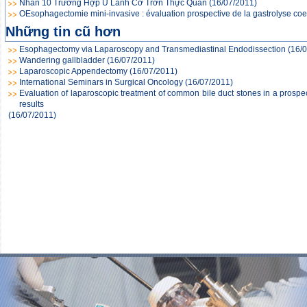
Nhân 10 Trường Hợp U Lành Cơ Trơn Thực Quản
(16/07/2011)
OEsophagectomie mini-invasive : évaluation prospective de la gastrolyse co
Những tin cũ hơn
Esophagectomy via Laparoscopy and Transmediastinal Endodissection
(16/
Wandering gallbladder
(16/07/2011)
Laparoscopic Appendectomy
(16/07/2011)
International Seminars in Surgical Oncology
(16/07/2011)
Evaluation of laparoscopic treatment of common bile duct stones in a prospect
results
(16/07/2011)