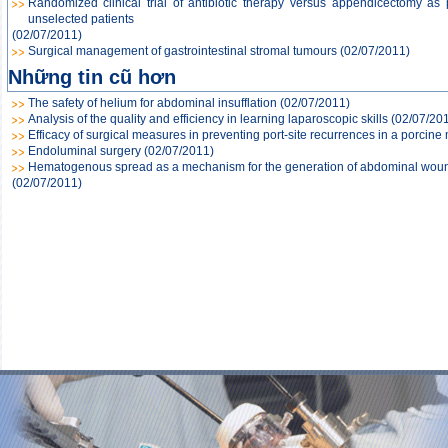
Randomized clinical trial of antibiotic therapy versus appendicectomy as 
unselected patients
(02/07/2011)
Surgical management of gastrointestinal stromal tumours
(02/07/2011)
Những tin cũ hơn
The safety of helium for abdominal insufflation
(02/07/2011)
Analysis of the quality and efficiency in learning laparoscopic skills
(02/07/20
Efficacy of surgical measures in preventing port-site recurrences in a porcine
Endoluminal surgery
(02/07/2011)
Hematogenous spread as a mechanism for the generation of abdominal woun
(02/07/2011)