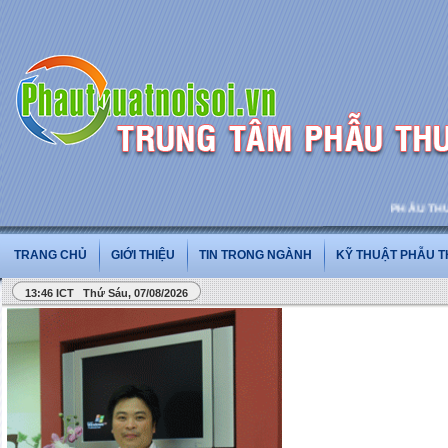
PHẪU THUẬT 
TRANG CHỦ
GIỚI THIỆU
TIN TRONG NGÀNH
KỸ THUẬT PHẪU 
13:46 ICT Thứ Sáu, 07/08/2026