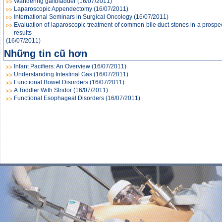
Wandering gallbladder
(16/07/2011)
Laparoscopic Appendectomy
(16/07/2011)
International Seminars in Surgical Oncology
(16/07/2011)
Evaluation of laparoscopic treatment of common bile duct stones in a prospect
results
(16/07/2011)
Những tin cũ hơn
Infant Pacifiers: An Overview
(16/07/2011)
Understanding Intestinal Gas
(16/07/2011)
Functional Bowel Disorders
(16/07/2011)
A Toddler With Stridor
(16/07/2011)
Functional Esophageal Disorders
(16/07/2011)