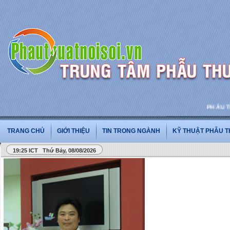
PHẪU THUẬ
TRANG CHỦ
GIỚI THIỆU
TIN TRONG NGÀNH
KỸ THUẬT PHẪU 
19:25 ICT Thứ Bảy, 08/08/2026