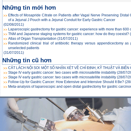
Những tin mới hơn
Effects of Mosapride Citrate on Patients after Vagal Nerve Preserving Distal
of a Jejunal J Pouch with a Jejunal Conduit for Early Gastric Cancer
(02/08/2011)
Laparoscopic gastrectomy for gastric cancer: experience with more than 600 
TNM and Japanese staging systems for gastric cancer: how do they coexist?
Atlas of Organ Transplantation
(31/07/2011)
Randomized clinical trial of antibiotic therapy versus appendicectomy as 
unselected patients
(31/07/2011)
Những tin cũ hơn
CẮT LÁCH NỘI SOI: MỘT SỐ NHẬN XÉT VỀ CHỈ ĐỊNH, KỸ THUẬT VÀ BIẾ
Stage IV early gastric cancer: two cases with microsatellite instability
(28/07/2
Stage IV early gastric cancer: two cases with microsatellite instability
(28/07/2
Follow-Up for Gastric Cancer: How Extensive and Intensive Should It Be?
(28
Meta-analysis of laparoscopic and open distal gastrectomy for gastric carcin