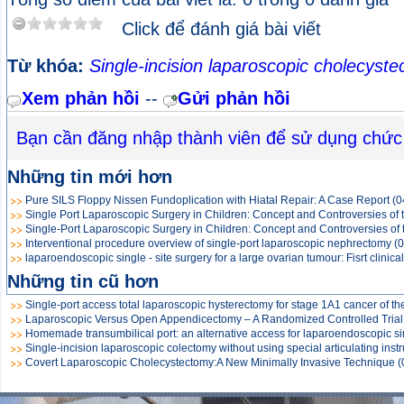
Click để đánh giá bài viết
Từ khóa:
Single-incision laparoscopic cholecyst
Xem phản hồi
--
Gửi phản hồi
Bạn cần đăng nhập thành viên để sử dụng chức
Những tin mới hơn
Pure SILS Floppy Nissen Fundoplication with Hiatal Repair: A Case Report
(0
Single Port Laparoscopic Surgery in Children: Concept and Controversies of
Single-Port Laparoscopic Surgery in Children: Concept and Controversies o
Interventional procedure overview of single-port laparoscopic nephrectomy
(
laparoendoscopic single - site surgery for a large ovarian tumour: Fisrt clinica
Những tin cũ hơn
Single-port access total laparoscopic hysterectomy for stage 1A1 cancer of the
Laparoscopic Versus Open Appendicectomy – A Randomized Controlled Trial
Homemade transumbilical port: an alternative access for laparoendoscopic sin
Single-incision laparoscopic colectomy without using special articulating instr
Covert Laparoscopic Cholecystectomy:A New Minimally Invasive Technique
(