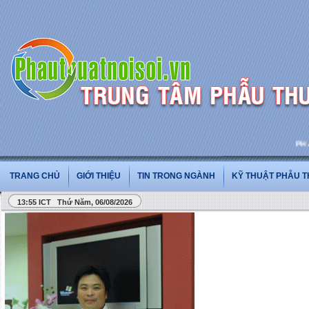
PHẪU T
TRANG CHỦ
GIỚI THIỆU
TIN TRONG NGÀNH
KỸ THUẬT PHẪU 
13:55 ICT Thứ Năm, 06/08/2026