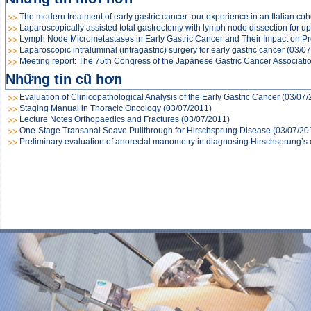
The modern treatment of early gastric cancer: our experience in an Italian coh
Laparoscopically assisted total gastrectomy with lymph node dissection for u
Lymph Node Micrometastases in Early Gastric Cancer and Their Impact on P
Laparoscopic intraluminal (intragastric) surgery for early gastric cancer
(03/07
Meeting report: The 75th Congress of the Japanese Gastric Cancer Associati
Những tin cũ hơn
Evaluation of Clinicopathological Analysis of the Early Gastric Cancer
(03/07/
Staging Manual in Thoracic Oncology
(03/07/2011)
Lecture Notes Orthopaedics and Fractures
(03/07/2011)
One-Stage Transanal Soave Pullthrough for Hirschsprung Disease
(03/07/20
Preliminary evaluation of anorectal manometry in diagnosing Hirschsprung’s