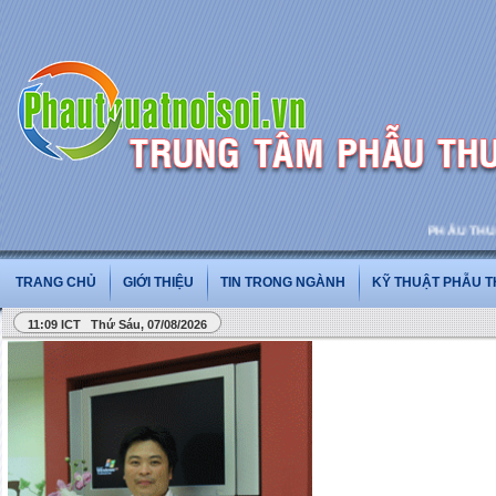
PHẪU THUẬT V
TRANG CHỦ
GIỚI THIỆU
TIN TRONG NGÀNH
KỸ THUẬT PHẪU 
11:09 ICT Thứ Sáu, 07/08/2026