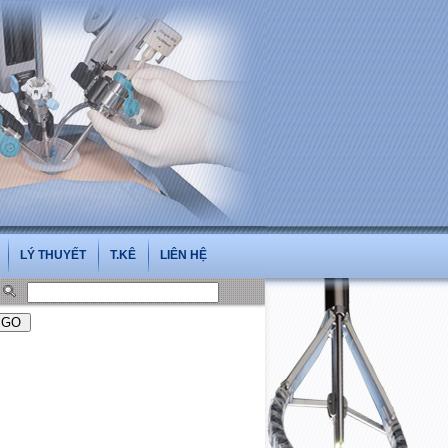
.vn
LÝ THUYẾT
T.KÊ
LIÊN HỆ