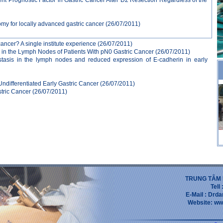
my for locally advanced gastric cancer
(26/07/2011)
ancer? A single institute experience
(26/07/2011)
s in the Lymph Nodes of Patients With pN0 Gastric Cancer
(26/07/2011)
astasis in the lymph nodes and reduced expression of E-cadherin in early
ndifferentiated Early Gastric Cancer
(26/07/2011)
tric Cancer
(26/07/2011)
TRUNG TẪM 
Tell
E-Mail : Dr
Website: ww