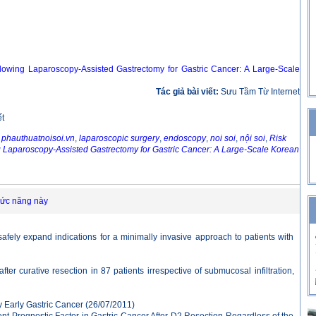
llowing Laparoscopy-Assisted Gastrectomy for Gastric Cancer: A Large-Scale
Tác giả bài viết:
Sưu Tầm Từ Internet
ết
,
phauthuatnoisoi.vn
,
laparoscopic surgery
,
endoscopy
,
noi soi
,
nội soi
,
Risk
g Laparoscopy-Assisted Gastrectomy for Gastric Cancer: A Large-Scale Korean
hức năng này
afely expand indications for a minimally invasive approach to patients with
fter curative resection in 87 patients irrespective of submucosal infiltration,
 Early Gastric Cancer
(26/07/2011)
t Prognostic Factor in Gastric Cancer After D2 Resection Regardless of the