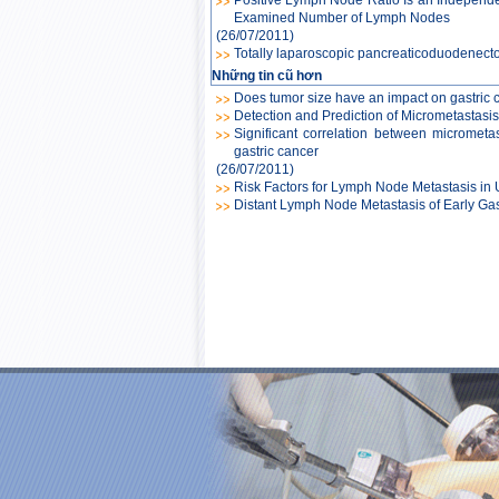
Examined Number of Lymph Nodes
(26/07/2011)
Totally laparoscopic pancreaticoduodenecto
Những tin cũ hơn
Does tumor size have an impact on gastric c
Detection and Prediction of Micrometastasi
Significant correlation between micromet
gastric cancer
(26/07/2011)
Risk Factors for Lymph Node Metastasis in U
Distant Lymph Node Metastasis of Early Gas