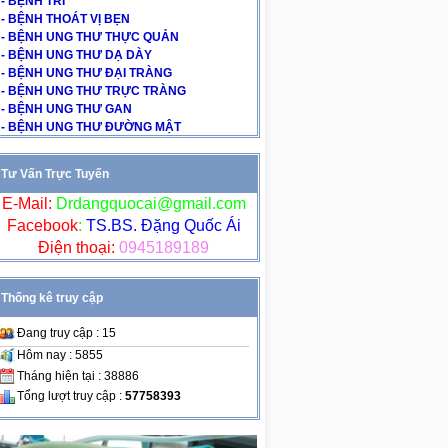
- BỆNH TRĨ
- BỆNH THOÁT VỊ BẸN
- BỆNH UNG THƯ THỰC QUẢN
- BỆNH UNG THƯ DẠ DÀY
- BỆNH UNG THƯ ĐẠI TRÀNG
- BỆNH UNG THƯ TRỰC TRÀNG
- BỆNH UNG THƯ GAN
- BỆNH UNG THƯ ĐƯỜNG MẬT
Tư Vấn Trực Tuyến
E-Mail:
Drdangquocai@gmail.com
Facebook
:
TS.BS. Đặng Quốc Ái
Điện thoại:
0945189189
Thống kê truy cập
Đang truy cập : 15
Hôm nay : 5855
Tháng hiện tại : 38886
Tổng lượt truy cập :
57758393