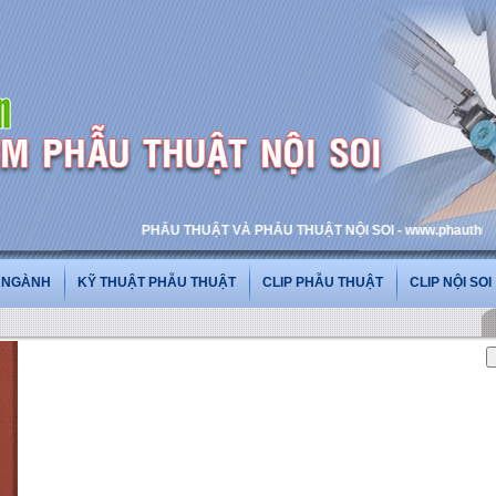
PHẪU THUẬT VÀ PHẪU THUẬT NỘI SOI - www.phauthuatnoisoi
G NGÀNH
KỸ THUẬT PHẪU THUẬT
CLIP PHẪU THUẬT
CLIP NỘI SOI