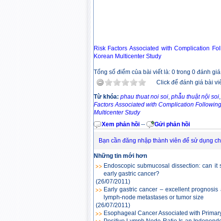
Risk Factors Associated with Complication Fo
Korean Multicenter Study
Tổng số điểm của bài viết là: 0 trong 0 đánh giá
Click để đánh giá bài vi
Từ khóa:
phau thuat noi soi
,
phẫu thuật nội soi
Factors Associated with Complication Followin
Multicenter Study
Xem phản hồi
--
Gửi phản hồi
Bạn cần đăng nhập thành viên để sử dụng c
Những tin mới hơn
Endoscopic submucosal dissection: can it s
early gastric cancer?
(26/07/2011)
Early gastric cancer – excellent prognosis a
lymph-node metastases or tumor size
(26/07/2011)
Esophageal Cancer Associated with Primary
Positive Lymph Node Ratio Is an Independen