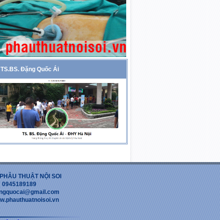
TS.BS. Đặng Quốc Ái
PHẪU THUẬT NỘI SOI
 : 0945189189
dangquocai@gmail.com
w.phauthuatnoisoi.vn