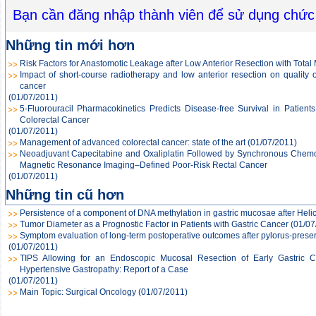
Bạn cần đăng nhập thành viên để sử dụng chức
Những tin mới hơn
Risk Factors for Anastomotic Leakage after Low Anterior Resection with Total
Impact of short-course radiotherapy and low anterior resection on quality o
cancer
(01/07/2011)
5-Fluorouracil Pharmacokinetics Predicts Disease-free Survival in Patien
Colorectal Cancer
(01/07/2011)
Management of advanced colorectal cancer: state of the art
(01/07/2011)
Neoadjuvant Capecitabine and Oxaliplatin Followed by Synchronous Chemor
Magnetic Resonance Imaging–Defined Poor-Risk Rectal Cancer
(01/07/2011)
Những tin cũ hơn
Persistence of a component of DNA methylation in gastric mucosae after Helic
Tumor Diameter as a Prognostic Factor in Patients with Gastric Cancer
(01/07
Symptom evaluation of long-term postoperative outcomes after pylorus-preserv
(01/07/2011)
TIPS Allowing for an Endoscopic Mucosal Resection of Early Gastric Ca
Hypertensive Gastropathy: Report of a Case
(01/07/2011)
Main Topic: Surgical Oncology
(01/07/2011)