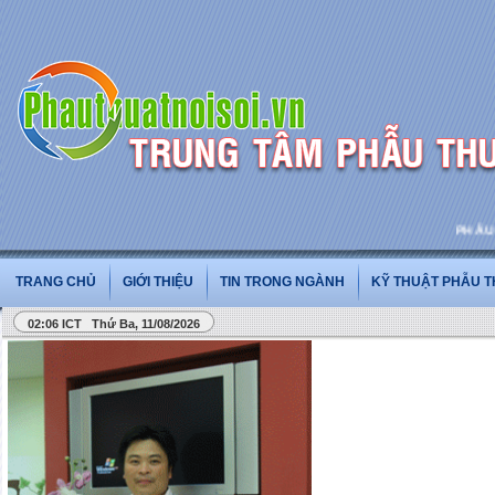
PHẪU THU
TRANG CHỦ
GIỚI THIỆU
TIN TRONG NGÀNH
KỸ THUẬT PHẪU 
02:06 ICT Thứ Ba, 11/08/2026