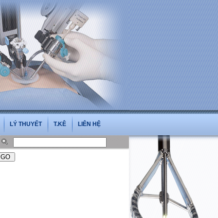
LÝ THUYẾT
T.KÊ
LIÊN HỆ