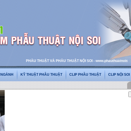
PHẪU THUẬT VÀ PHẪU THUẬT NỘI SOI - www.phauthuatnoisoi.vn
G NGÀNH
KỸ THUẬT PHẪU THUẬT
CLIP PHẪU THUẬT
CLIP NỘI SOI