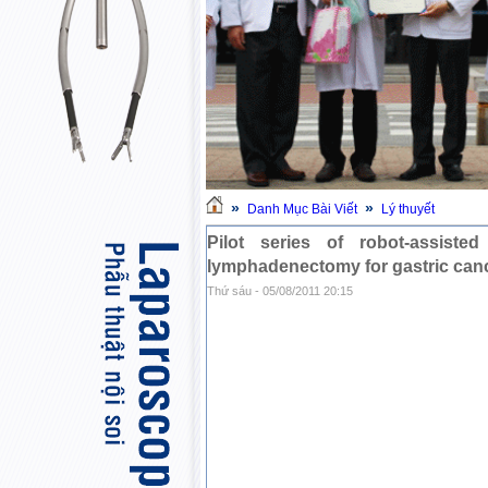
»
»
Danh Mục Bài Viết
Lý thuyết
Pilot series of robot-assiste
lymphadenectomy for gastric can
Thứ sáu - 05/08/2011 20:15