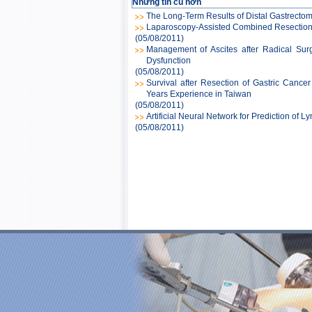
Những tin cũ hơn
The Long-Term Results of Distal Gastrectom
Laparoscopy-Assisted Combined Resection f
(05/08/2011)
Management of Ascites after Radical Surg
Dysfunction
(05/08/2011)
Survival after Resection of Gastric Canc
Years Experience in Taiwan
(05/08/2011)
Artificial Neural Network for Prediction of
(05/08/2011)