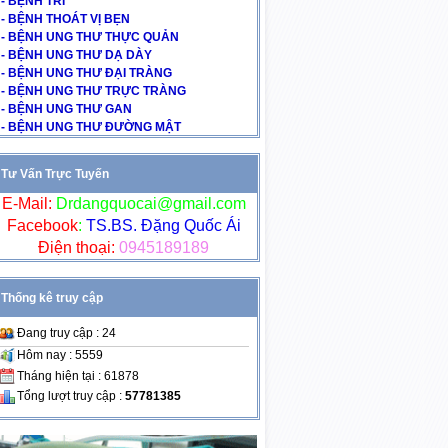
- BỆNH TRĨ
- BỆNH THOÁT VỊ BẸN
- BỆNH UNG THƯ THỰC QUẢN
- BỆNH UNG THƯ DẠ DÀY
- BỆNH UNG THƯ ĐẠI TRÀNG
- BỆNH UNG THƯ TRỰC TRÀNG
- BỆNH UNG THƯ GAN
- BỆNH UNG THƯ ĐƯỜNG MẬT
Tư Vấn Trực Tuyến
E-Mail:
Drdangquocai@gmail.com
Facebook
:
TS.BS. Đặng Quốc Ái
Điện thoại:
0945189189
Thống kê truy cập
Đang truy cập : 24
Hôm nay : 5559
Tháng hiện tại : 61878
Tổng lượt truy cập :
57781385