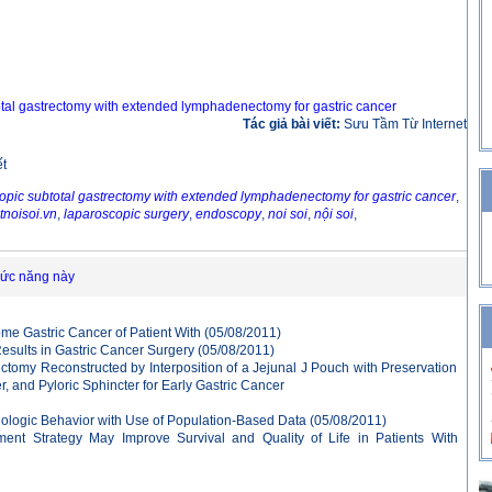
total gastrectomy with extended lymphadenectomy for gastric cancer
Tác giả bài viết:
Sưu Tầm Từ Internet
ết
scopic subtotal gastrectomy with extended lymphadenectomy for gastric cancer
,
noisoi.vn
,
laparoscopic surgery
,
endoscopy
,
noi soi
,
nội soi
,
hức năng này
ome Gastric Cancer of Patient With
(05/08/2011)
esults in Gastric Cancer Surgery
(05/08/2011)
ctomy Reconstructed by Interposition of a Jejunal J Pouch with Preservation
 and Pyloric Sphincter for Early Gastric Cancer
Biologic Behavior with Use of Population-Based Data
(05/08/2011)
nt Strategy May Improve Survival and Quality of Life in Patients With