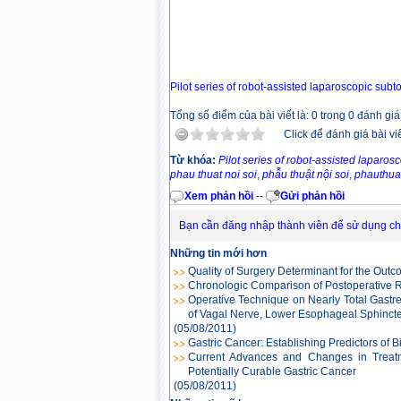
Pilot series of robot-assisted laparoscopic sub
Tổng số điểm của bài viết là: 0 trong 0 đánh giá
Click để đánh giá bài vi
Từ khóa:
Pilot series of robot-assisted laparo
phau thuat noi soi
,
phẫu thuật nội soi
,
phauthuat
Xem phản hồi
--
Gửi phản hồi
Bạn cần đăng nhập thành viên để sử dụng c
Những tin mới hơn
Quality of Surgery Determinant for the Outc
Chronologic Comparison of Postoperative R
Operative Technique on Nearly Total Gastre
of Vagal Nerve, Lower Esophageal Sphincter,
(05/08/2011)
Gastric Cancer: Establishing Predictors of 
Current Advances and Changes in Treatme
Potentially Curable Gastric Cancer
(05/08/2011)