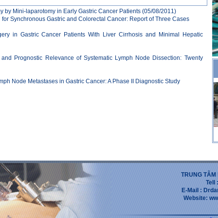
y by Mini-laparotomy in Early Gastric Cancer Patients
(05/08/2011)
or Synchronous Gastric and Colorectal Cancer: Report of Three Cases
ery in Gastric Cancer Patients With Liver Cirrhosis and Minimal Hepatic
er and Prognostic Relevance of Systematic Lymph Node Dissection: Twenty
 Lymph Node Metastases in Gastric Cancer: A Phase II Diagnostic Study
TRUNG TẪM 
Tell
E-Mail : Dr
Website: ww