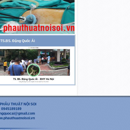
TS.BS. Đặng Quốc Ái
PHẪU THUẬT NỘI SOI
 : 0945189189
dangquocai@gmail.com
w.phauthuatnoisoi.vn