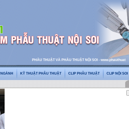
PHẪU THUẬT VÀ PHẪU THUẬT NỘI SOI - www.phauthuatnoisoi.vn
G NGÀNH
KỸ THUẬT PHẪU THUẬT
CLIP PHẪU THUẬT
CLIP NỘI SOI