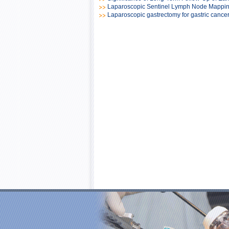
Laparoscopic Sentinel Lymph Node Mapping 
Laparoscopic gastrectomy for gastric cancer