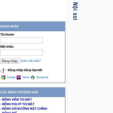
ĐĂNG NHẬP
Tài khoản
Mật khẩu
Quên mật khẩu?
Đăng nhập bằng OpenID
Google
Yahoo
Myopenid
CÁC BỆNH THƯỜNG GẶP
- BỆNH VIÊM TÚI MẬT
- BỆNH POLYP TÚI MẬT
- BỆNH SỎI ĐƯỜNG MẬT CHÍNH