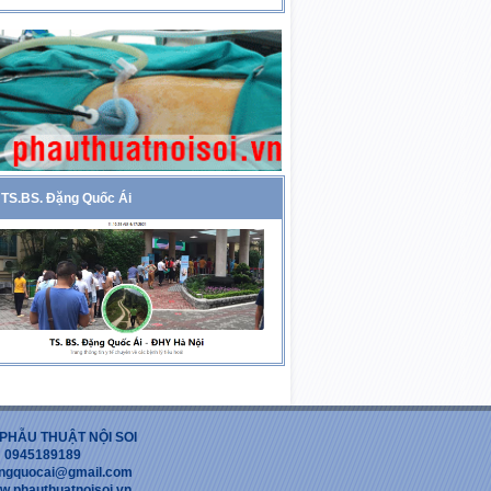
TS.BS. Đặng Quốc Ái
PHẪU THUẬT NỘI SOI
 : 0945189189
dangquocai@gmail.com
w.phauthuatnoisoi.vn