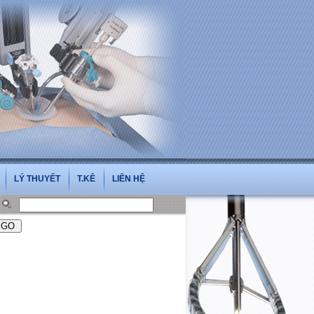
LÝ THUYẾT
T.KÊ
LIÊN HỆ