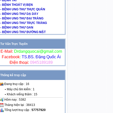
- BỆNH TRĨ
- BỆNH THOÁT VỊ BẸN
- BỆNH UNG THƯ THỰC QUẢN
- BỆNH UNG THƯ DẠ DÀY
- BỆNH UNG THƯ ĐẠI TRÀNG
- BỆNH UNG THƯ TRỰC TRÀNG
- BỆNH UNG THƯ GAN
- BỆNH UNG THƯ ĐƯỜNG MẬT
Tư Vấn Trực Tuyến
E-Mail:
Drdangquocai@gmail.com
Facebook
:
TS.BS. Đặng Quốc Ái
Điện thoại:
0945189189
Thống kê truy cập
Đang truy cập : 16
•
Máy chủ tìm kiếm : 1
•
Khách viếng thăm : 15
Hôm nay : 5382
Tháng hiện tại : 38413
Tổng lượt truy cập :
57757920