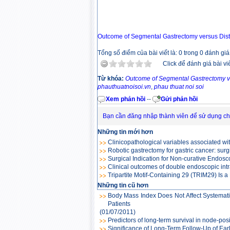
Outcome of Segmental Gastrectomy versus Dista
Tổng số điểm của bài viết là: 0 trong 0 đánh giá
Click để đánh giá bài vi
Từ khóa:
Outcome of Segmental Gastrectomy ver
phauthuatnoisoi.vn
,
phau thuat noi soi
Xem phản hồi
--
Gửi phản hồi
Bạn cần đăng nhập thành viên để sử dụng c
Những tin mới hơn
Clinicopathological variables associated wi
Robotic gastrectomy for gastric cancer: surg
Surgical Indication for Non-curative Endosc
Clinical outcomes of double endoscopic intr
Tripartite Motif-Containing 29 (TRIM29) Is 
Những tin cũ hơn
Body Mass Index Does Not Affect Systemati
Patients
(01/07/2011)
Predictors of long-term survival in node-posi
Significance of Long-Term Follow-Up of Ear