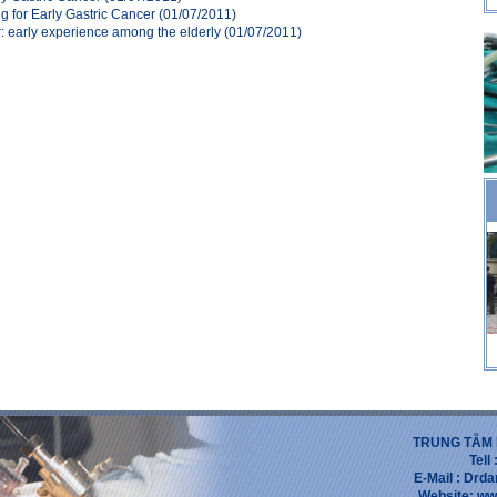
for Early Gastric Cancer
(01/07/2011)
: early experience among the elderly
(01/07/2011)
TRUNG TẪM 
Tell
E-Mail : Dr
Website: ww