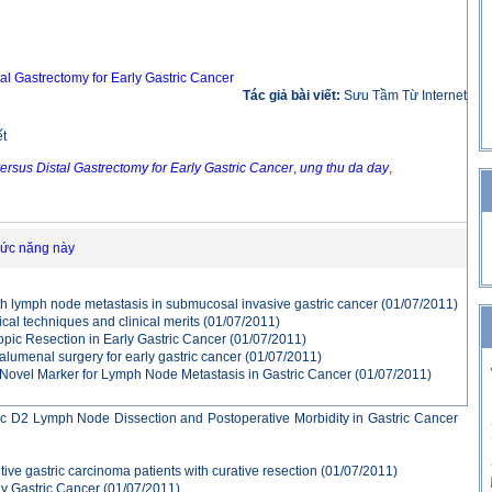
l Gastrectomy for Early Gastric Cancer
Tác giả bài viết:
Sưu Tầm Từ Internet
ết
sus Distal Gastrectomy for Early Gastric Cancer
,
ung thu da day
,
hức năng này
th lymph node metastasis in submucosal invasive gastric cancer
(01/07/2011)
ical techniques and clinical merits
(01/07/2011)
opic Resection in Early Gastric Cancer
(01/07/2011)
alumenal surgery for early gastric cancer
(01/07/2011)
a Novel Marker for Lymph Node Metastasis in Gastric Cancer
(01/07/2011)
c D2 Lymph Node Dissection and Postoperative Morbidity in Gastric Cancer
tive gastric carcinoma patients with curative resection
(01/07/2011)
ly Gastric Cancer
(01/07/2011)