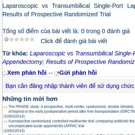
Laparoscopic vs Transumbilical Single-Port L
Results of Prospective Randomized Trial
Tổng số điểm của bài viết là: 0 trong 0 đánh giá
Click để đánh giá bài viết
Từ khóa:
Laparoscopic vs Transumbilical Single-
Appendectomy; Results of Prospective Randomize
Xem phản hồi
--
Gửi phản hồi
Bạn cần đăng nhập thành viên để sử dụng chức
Những tin mới hơn
The PRAISE study: A prospective, multi-center, randomized, double blinded, 
of iloprost in the early postoperative period after liver transplantation (ISR
(10/02/2014)
A prospective randomized controlled multicenter trial comparing antibiotic th
uncomplicated acute appendicitis (APPAC trial
(10/02/2014)