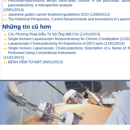
Pancreato-jejunostomy versus hand-sewn closure of the pancreatic stump t
pancreatectomy: a retrospective analysis
(29/01/2014)
Japanese gastric cancer treatment guidelines 2010
(12/06/2013)
The Historical Perspective, Current Advancements and Innovations in Lapar
Những tin cũ hơn
Các Phương Pháp Điều Trị Sỏi Ống Mật Chủ
(11/01/2013)
Single-Incision Laparoscopic Ileoproctostomy for Chronic Constipation
(11/01
Laparoscopic Cholecystectomy:An Experience of 200 Cases
(11/01/2013)
Single Incision Laparoscopic Cholecystectomy: Description of a Series of
Performed Using Conventional Instruments
(11/01/2013)
BỆNH VIÊM TÚI MẬT
(08/01/2013)