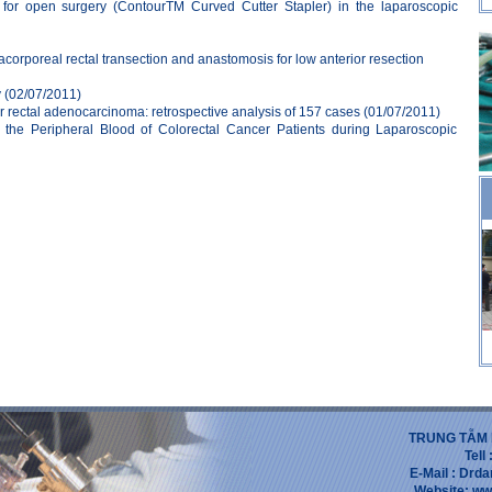
 for open surgery (ContourTM Curved Cutter Stapler) in the laparoscopic
acorporeal rectal transection and anastomosis for low anterior resection
y
(02/07/2011)
or rectal adenocarcinoma: retrospective analysis of 157 cases
(01/07/2011)
n the Peripheral Blood of Colorectal Cancer Patients during Laparoscopic
TRUNG TẪM 
Tell
E-Mail : Dr
Website: ww