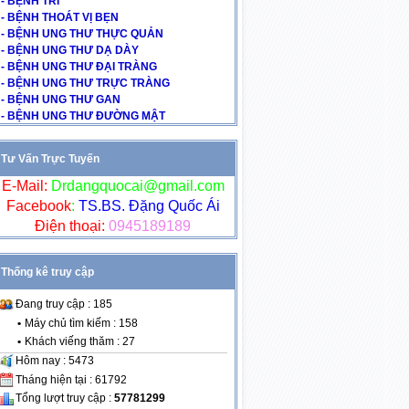
- BỆNH TRĨ
- BỆNH THOÁT VỊ BẸN
- BỆNH UNG THƯ THỰC QUẢN
- BỆNH UNG THƯ DẠ DÀY
- BỆNH UNG THƯ ĐẠI TRÀNG
- BỆNH UNG THƯ TRỰC TRÀNG
- BỆNH UNG THƯ GAN
- BỆNH UNG THƯ ĐƯỜNG MẬT
Tư Vấn Trực Tuyến
E-Mail:
Drdangquocai@gmail.com
Facebook
:
TS.BS. Đặng Quốc Ái
Điện thoại:
0945189189
Thống kê truy cập
Đang truy cập : 185
•
Máy chủ tìm kiếm : 158
•
Khách viếng thăm : 27
Hôm nay : 5473
Tháng hiện tại : 61792
Tổng lượt truy cập :
57781299