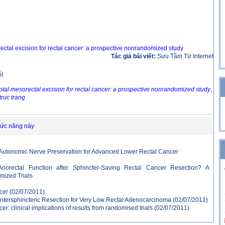
ectal excision for rectal cancer: a prospective nonrandomized study
Tác giả bài viết:
Sưu Tầm Từ Internet
ết
otal mesorectal excision for rectal cancer: a prospective nonrandomized study
,
truc trang
hức năng này
 Autonomic Nerve Preservation for Advanced Lower Rectal Cancer
norectal Function after Sphincter-Saving Rectal Cancer Resection? A
mized Trials
cer
(02/07/2011)
 Intersphincteric Resection for Very Low Rectal Adenocarcinoma
(02/07/2011)
ncer: clinical implications of results from randomised trials
(02/07/2011)