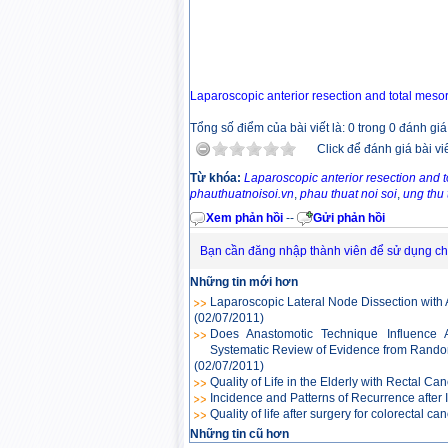
Laparoscopic anterior resection and total mesor
Tổng số điểm của bài viết là: 0 trong 0 đánh giá
Click để đánh giá bài vi
Từ khóa:
Laparoscopic anterior resection and t
phauthuatnoisoi.vn
,
phau thuat noi soi
,
ung thu 
Xem phản hồi
--
Gửi phản hồi
Bạn cần đăng nhập thành viên để sử dụng c
Những tin mới hơn
Laparoscopic Lateral Node Dissection with
(02/07/2011)
Does Anastomotic Technique Influence A
Systematic Review of Evidence from Rando
(02/07/2011)
Quality of Life in the Elderly with Rectal Can
Incidence and Patterns of Recurrence after
Quality of life after surgery for colorectal ca
Những tin cũ hơn