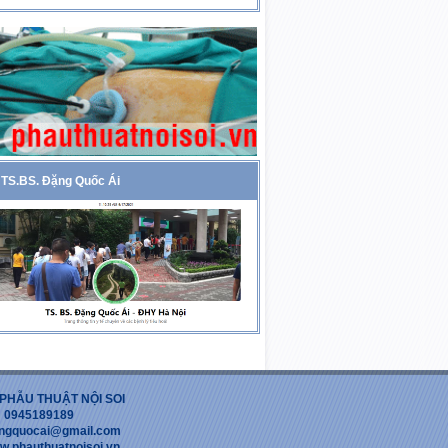
TS.BS. Đặng Quốc Ái
PHẪU THUẬT NỘI SOI
 : 0945189189
dangquocai@gmail.com
w.phauthuatnoisoi.vn