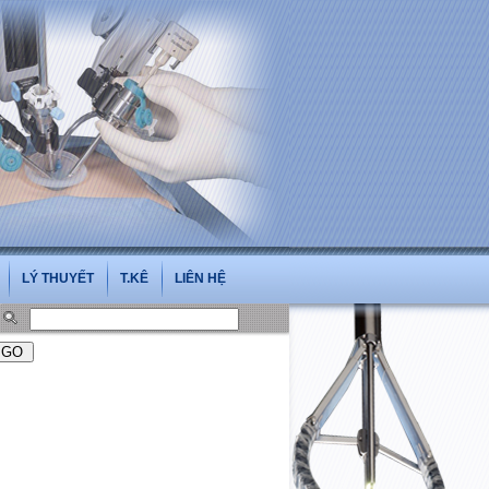
LÝ THUYẾT
T.KÊ
LIÊN HỆ