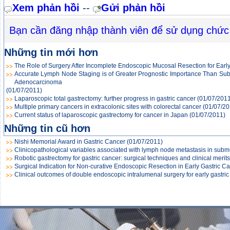
Xem phản hồi
--
Gửi phản hồi
Bạn cần đăng nhập thành viên để sử dụng chức
Những tin mới hơn
The Role of Surgery After Incomplete Endoscopic Mucosal Resection for Earl
Accurate Lymph Node Staging is of Greater Prognostic Importance Than Subcla
Adenocarcinoma
(01/07/2011)
Laparoscopic total gastrectomy: further progress in gastric cancer
(01/07/2011
Multiple primary cancers in extracolonic sites with colorectal cancer
(01/07/20
Current status of laparoscopic gastrectomy for cancer in Japan
(01/07/2011)
Những tin cũ hơn
Nishi Memorial Award in Gastric Cancer
(01/07/2011)
Clinicopathological variables associated with lymph node metastasis in subm
Robotic gastrectomy for gastric cancer: surgical techniques and clinical merits
Surgical Indication for Non-curative Endoscopic Resection in Early Gastric C
Clinical outcomes of double endoscopic intralumenal surgery for early gastric