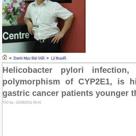
»
»
Danh Mục Bài Viết
Lý thuyết
Helicobacter pylori infection
polymorphism of CYP2E1, is hi
gastric cancer patients younger t
Thứ ba - 02/08/2011 00:41