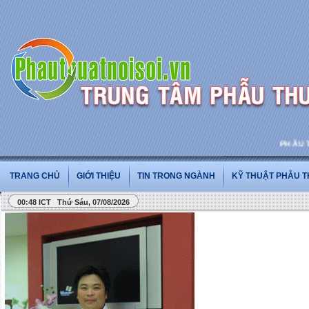
PHẪU THUẬ
TRANG CHỦ
GIỚI THIỆU
TIN TRONG NGÀNH
KỸ THUẬT PHẪU 
00:48 ICT Thứ Sáu, 07/08/2026