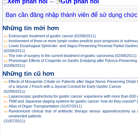
Xem phản hồi
--
Gửi phản hồi
Bạn cần đăng nhập thành viên để sử dụng chức
Những tin mới hơn
Endoscopic treatment of gastric cancer
(02/08/2011)
Involvement of three or more lymph nodes predicts poor prognosis in submuc
Lower Esophageal Sphincter- and Vagus-Preserving Proximal Partial Gastrect
(02/08/2011)
The role of surgery in the current treatment of gastric carcinoma
(02/08/2011)
Physiologic Effects of Cisapride on Gastric Emptying after Pylorus-Preserving
(02/08/2011)
Những tin cũ hơn
Effects of Mosapride Citrate on Patients after Vagal Nerve Preserving Distal
of a Jejunal J Pouch with a Jejunal Conduit for Early Gastric Cancer
(02/08/2011)
Laparoscopic gastrectomy for gastric cancer: experience with more than 600 
TNM and Japanese staging systems for gastric cancer: how do they coexist?
Atlas of Organ Transplantation
(31/07/2011)
Randomized clinical trial of antibiotic therapy versus appendicectomy as 
unselected patients
(31/07/2011)