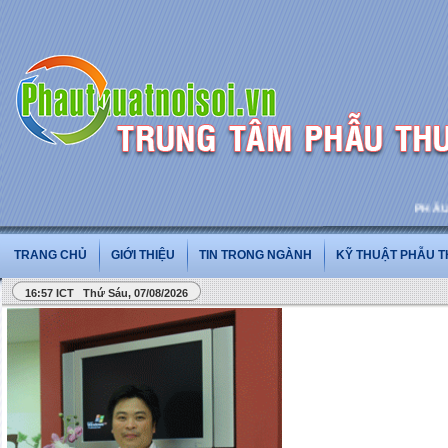
PHẪU THU
TRANG CHỦ
GIỚI THIỆU
TIN TRONG NGÀNH
KỸ THUẬT PHẪU 
16:57 ICT Thứ Sáu, 07/08/2026