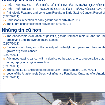
Phẫu Thuật Nội Soi: KHÂU THỦNG Ổ LOÉT DẠ DÀY TÁ TRÀNG QUA NỘI S
Phẫu Thuật Nội Soi: THAI NGOÀI TỬ CUNG ĐIỀU TRỊ BẰNG NỘI SOI
(02/07
Pathologic Features and Long-term Results in Early Gastric Cancer: Report o
(02/07/2011)
Endoscopic resection of early gastric cancer
(02/07/2011)
The future of gastric cancer prevention
(02/07/2011)
Những tin cũ hơn
The endoscopic evaluation of gastritis, gastric remnant residue, and the in
preserving and transverse gastrectomies
(02/07/2011)
Evaluation of changes in the activity of proteolytic enzymes and their inhi
growth of gastric cancer
(02/07/2011)
Advanced gastric cancer with a duplicated hepatic artery: preoperative diag
tomography for surgical resection
(02/07/2011)
Transanal Local Excision of Selected Low Rectal Cancers
(02/07/2011)
Level of the Anastomosis Does Not Influence Functional Outcome After Anteri
(02/07/2011)