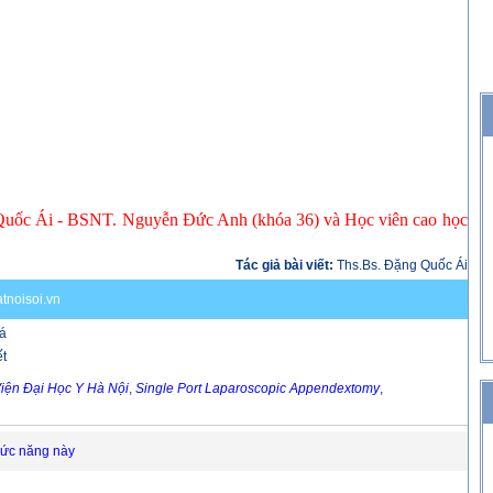
Quốc Ái - BSNT. Nguyễn Đức Anh (khóa 36) và Học viên cao học
Tác giả bài viết:
Ths.Bs. Đặng Quốc Ái
tnoisoi.vn
iá
ết
 Viện Đại Học Y Hà Nội
,
Single Port Laparoscopic Appendextomy
,
hức năng này