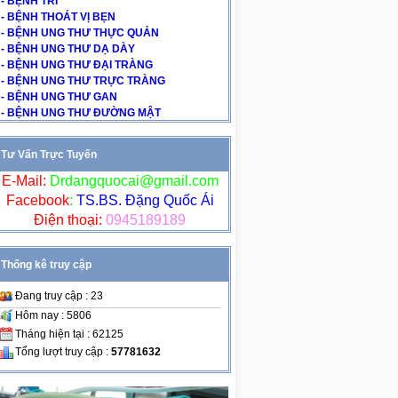
- BỆNH TRĨ
- BỆNH THOÁT VỊ BẸN
- BỆNH UNG THƯ THỰC QUẢN
- BỆNH UNG THƯ DẠ DÀY
- BỆNH UNG THƯ ĐẠI TRÀNG
- BỆNH UNG THƯ TRỰC TRÀNG
- BỆNH UNG THƯ GAN
- BỆNH UNG THƯ ĐƯỜNG MẬT
Tư Vấn Trực Tuyến
E-Mail:
Drdangquocai@gmail.com
Facebook
:
TS.BS. Đặng Quốc Ái
Điện thoại:
0945189189
Thống kê truy cập
Đang truy cập : 23
Hôm nay : 5806
Tháng hiện tại : 62125
Tổng lượt truy cập :
57781632