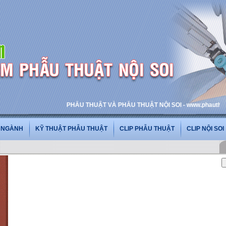
PHẪU THUẬT VÀ PHẪU THUẬT NỘI SOI - www.phauthuatnoisoi
G NGÀNH
KỸ THUẬT PHẪU THUẬT
CLIP PHẪU THUẬT
CLIP NỘI SOI