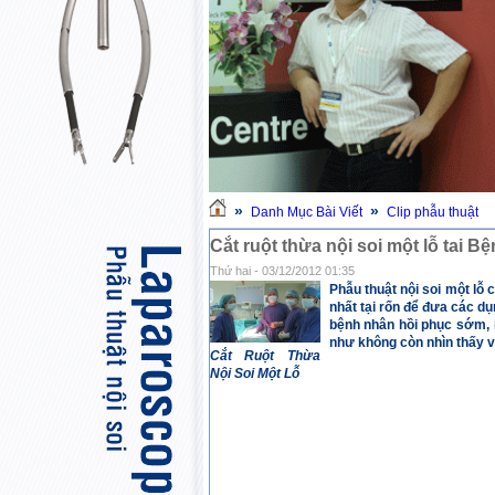
»
»
Danh Mục Bài Viết
Clip phẫu thuật
Cắt ruột thừa nội soi một lỗ tai B
Thứ hai - 03/12/2012 01:35
Phẫu thuật nội soi một lỗ
nhất tại rốn để đưa các d
bệnh nhân hồi phục sớm, í
như không còn nhìn thấy vế
Cắt Ruột Thừa
Nội Soi Một Lỗ