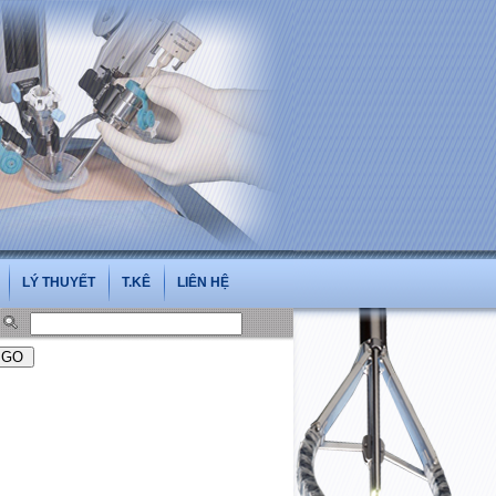
.vn
LÝ THUYẾT
T.KÊ
LIÊN HỆ