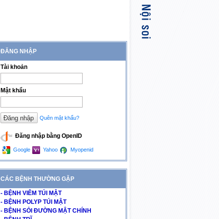
ĐĂNG NHẬP
Tài khoản
Mật khẩu
Quên mật khẩu?
Đăng nhập bằng OpenID
Google
Yahoo
Myopenid
CÁC BỆNH THƯỜNG GẶP
- BỆNH VIÊM TÚI MẬT
- BỆNH POLYP TÚI MẬT
- BỆNH SỎI ĐƯỜNG MẬT CHÍNH