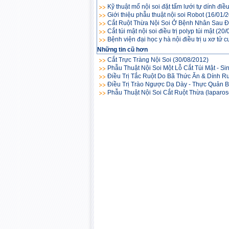
Kỹ thuật mổ nội soi đặt tấm lưới tự dính điều 
Giới thiệu phẫu thuật nội soi Robot
(16/01/
Cắt Ruột Thừa Nội Soi Ở Bệnh Nhân Sau Đ
Cắt túi mật nội soi điều trị polyp túi mật
(20/
Bệnh viện đại học y hà nội điều trị u xơ tử 
Những tin cũ hơn
Cắt Trực Tràng Nội Soi
(30/08/2012)
Phẫu Thuật Nội Soi Một Lỗ Cắt Túi Mật - Si
Điều Trị Tắc Ruột Do Bã Thức Ăn & Dính R
Điều Trị Trào Ngược Dạ Dày - Thực Quản 
Phẫu Thuật Nội Soi Cắt Ruột Thừa (lap