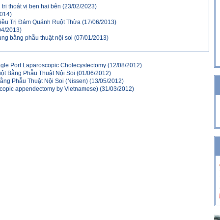
trị thoát vị bẹn hai bên
(23/02/2023)
2014)
iều Trị Đám Quánh Ruột Thừa
(17/06/2013)
04/2013)
cung bằng phẫu thuật nội soi
(07/01/2013)
ngle Port Laparoscopic Cholecystectomy
(12/08/2012)
uột Bằng Phẫu Thuật Nội Soi
(01/06/2012)
Bằng Phẫu Thuật Nội Soi (Nissen)
(13/05/2012)
aroscopic appendectomy by Vietnamese)
(31/03/2012)