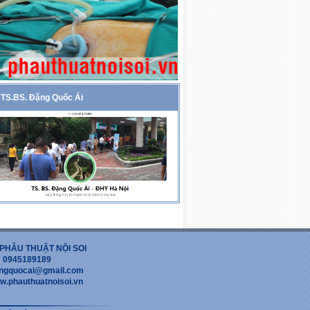
TS.BS. Đặng Quốc Ái
PHẪU THUẬT NỘI SOI
 : 0945189189
dangquocai@gmail.com
w.phauthuatnoisoi.vn