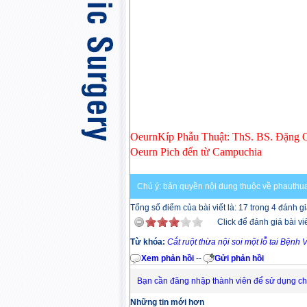
OeurnKíp Phẫu Thuật: ThS. BS. Đặng 
Oeurn Pich đến từ Campuchia
Chú ý: bản quyền nội dung thuộc về phauthua
Tổng số điểm của bài viết là: 17 trong 4 đánh g
Click để đánh giá bài vi
Từ khóa:
Cắt ruột thừa nội soi một lỗ tai Bệnh
Xem phản hồi
--
Gửi phản hồi
Bạn cần đăng nhập thành viên để sử dụng c
Những tin mới hơn