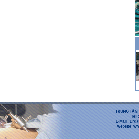
TRUNG TẪM 
Tell
E-Mail : Dr
Website: ww