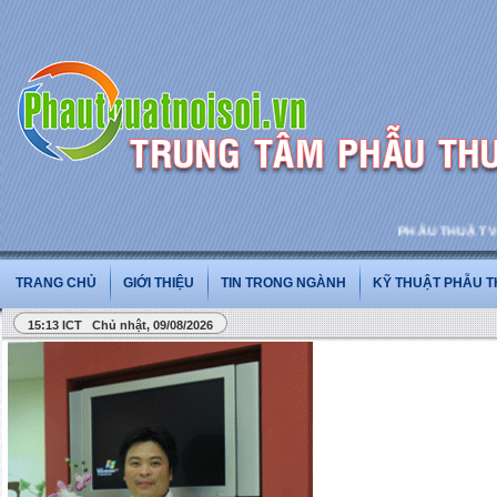
PHẪU THUẬT VÀ PH
TRANG CHỦ
GIỚI THIỆU
TIN TRONG NGÀNH
KỸ THUẬT PHẪU 
15:13 ICT Chủ nhật, 09/08/2026