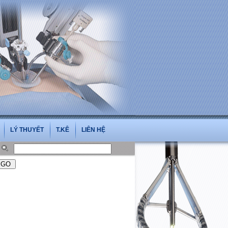
i.vn
LÝ THUYẾT
T.KÊ
LIÊN HỆ