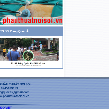
TS.BS. Đặng Quốc Ái
PHẪU THUẬT NỘI SOI
 : 0945189189
dangquocai@gmail.com
w.phauthuatnoisoi.vn
 ĐỘ VIỆT