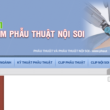
PHẪU THUẬT VÀ PHẪU THUẬT NỘI SOI - www.phauthuatnoiso
G NGÀNH
KỸ THUẬT PHẪU THUẬT
CLIP PHẪU THUẬT
CLIP NỘI SOI