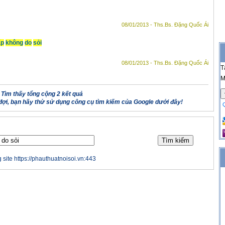
08/01/2013 - Ths.Bs. Đặng Quốc Ái
ấp
không
do
sỏi
08/01/2013 - Ths.Bs. Đặng Quốc Ái
T
M
Tìm thấy tổng cộng 2 kết quả
ợi, bạn hãy thử sử dụng công cụ tìm kiếm của Google dưới đây!
 site https://phauthuatnoisoi.vn:443