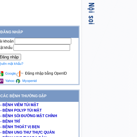
ĐĂNG NHẬP
ài khoản
ật khẩu
Quên mật khẩu?
Đăng nhập bằng OpenID
Google
Yahoo
Myopenid
CÁC BỆNH THƯỜNG GẶP
- BỆNH VIÊM TÚI MẬT
- BỆNH POLYP TÚI MẬT
- BỆNH SỎI ĐƯỜNG MẬT CHÍNH
- BỆNH TRĨ
- BỆNH THOÁT VỊ BẸN
- BỆNH UNG THƯ THỰC QUẢN