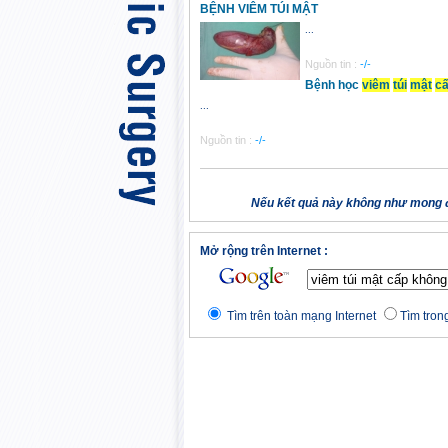
BỆNH VIÊM TÚI MẬT
...
Nguồn tin :
-/-
Bệnh học
viêm
túi
mật
c
...
Nguồn tin :
-/-
Nếu kết quả này không như mong đ
Mở rộng trên Internet :
Tìm trên toàn mạng Internet
Tìm trong