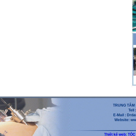
TRUNG TẪM 
Tell
E-Mail : Dr
Website: ww
Thiết kế web
:
TỐC