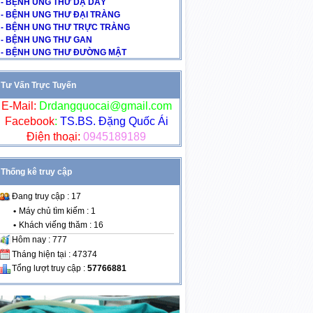
- BỆNH UNG THƯ DẠ DÀY
- BỆNH UNG THƯ ĐẠI TRÀNG
- BỆNH UNG THƯ TRỰC TRÀNG
- BỆNH UNG THƯ GAN
- BỆNH UNG THƯ ĐƯỜNG MẬT
Tư Vấn Trực Tuyến
E-Mail:
Drdangquocai@gmail.com
Facebook
:
TS.BS. Đặng Quốc Ái
Điện thoại:
0945189189
Thống kê truy cập
Đang truy cập : 17
•
Máy chủ tìm kiếm : 1
•
Khách viếng thăm : 16
Hôm nay : 777
Tháng hiện tại : 47374
Tổng lượt truy cập :
57766881