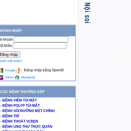
ĐĂNG NHẬP
ài khoản
ật khẩu
Quên mật khẩu?
Đăng nhập bằng OpenID
Google
Yahoo
Myopenid
CÁC BỆNH THƯỜNG GẶP
- BỆNH VIÊM TÚI MẬT
- BỆNH POLYP TÚI MẬT
- BỆNH SỎI ĐƯỜNG MẬT CHÍNH
- BỆNH TRĨ
- BỆNH THOÁT VỊ BẸN
- BỆNH UNG THƯ THỰC QUẢN