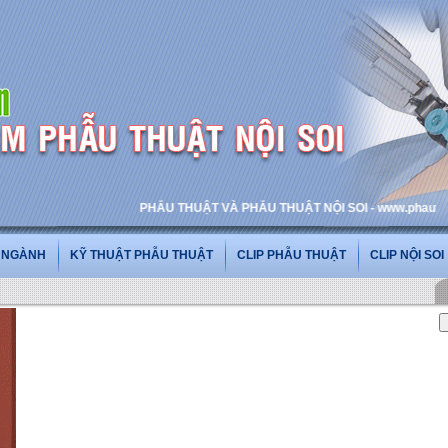
PHẪU THUẬT VÀ PHẪU THUẬT NỘI SOI - www.phauthuatnois
G NGÀNH
KỸ THUẬT PHẪU THUẬT
CLIP PHẪU THUẬT
CLIP NỘI SOI