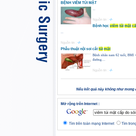
BỆNH VIÊM TÚI MẬT
...
Nguồn tin :
-/-
Bệnh học
viêm
túi
mật
c
...
Nguồn tin :
-/-
Phẫu thuật nội soi cắt
túi
mật
Bệnh nhân nam 62 tuổi, BMI =
đường....
Nguồn tin :
-/-
Nếu kết quả này không như mong đ
Mở rộng trên Internet :
Tìm trên toàn mạng Internet
Tìm trong