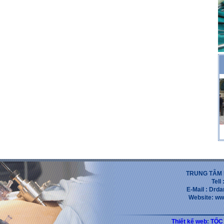
TRUNG TẪM 
Tell
E-Mail : Dr
Website: ww
Thiết kế web
:
TỐC