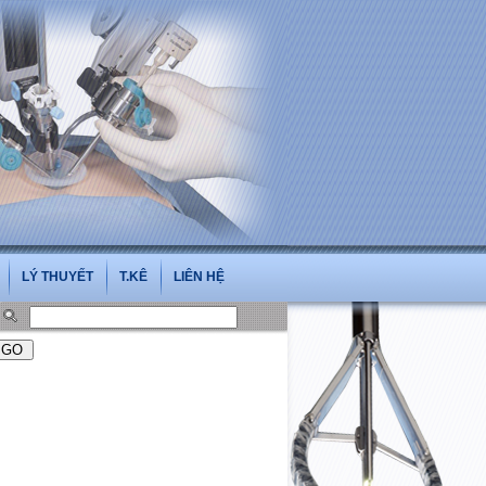
oi.vn
LÝ THUYẾT
T.KÊ
LIÊN HỆ