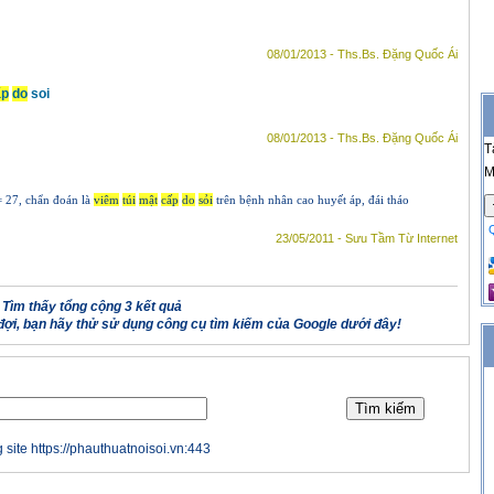
08/01/2013 - Ths.Bs. Đặng Quốc Ái
ấp
do
soi
08/01/2013 - Ths.Bs. Đặng Quốc Ái
T
M
 27, chẩn đoán là
viêm
túi
mật
cấp
do
sỏi
trên bệnh nhân cao huyết áp, đái tháo
23/05/2011 - Sưu Tầm Từ Internet
Tìm thấy tổng cộng 3 kết quả
ợi, bạn hãy thử sử dụng công cụ tìm kiếm của Google dưới đây!
 site https://phauthuatnoisoi.vn:443