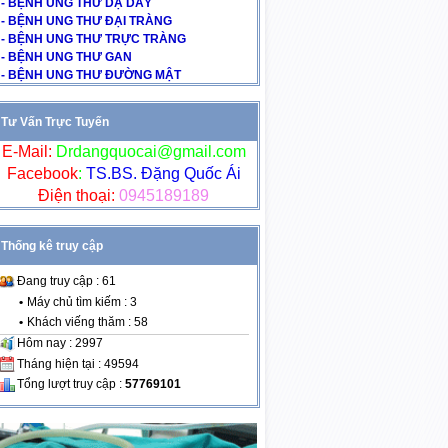
- BỆNH UNG THƯ DẠ DÀY
- BỆNH UNG THƯ ĐẠI TRÀNG
- BỆNH UNG THƯ TRỰC TRÀNG
- BỆNH UNG THƯ GAN
- BỆNH UNG THƯ ĐƯỜNG MẬT
Tư Vấn Trực Tuyến
E-Mail:
Drdangquocai@gmail.com
Facebook
:
TS.BS. Đặng Quốc Ái
Điện thoại:
0945189189
Thống kê truy cập
Đang truy cập : 61
•
Máy chủ tìm kiếm : 3
•
Khách viếng thăm : 58
Hôm nay : 2997
Tháng hiện tại : 49594
Tổng lượt truy cập :
57769101