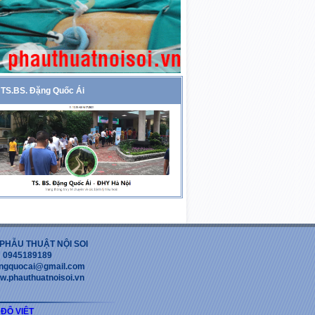
TS.BS. Đặng Quốc Ái
PHẪU THUẬT NỘI SOI
 : 0945189189
dangquocai@gmail.com
w.phauthuatnoisoi.vn
 ĐỘ VIỆT