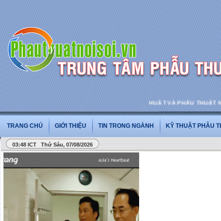
PHẪU THUẬT VÀ PHẪU THUẬT NỘI SO
TRANG CHỦ
GIỚI THIỆU
TIN TRONG NGÀNH
KỸ THUẬT PHẪU 
03:48 ICT Thứ Sáu, 07/08/2026