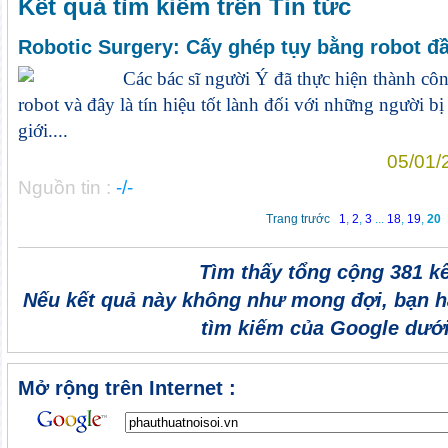
Kết quả tìm kiếm trên Tin tức
Robotic Surgery: Cấy ghép tụy bằng robot đầu
Các bác sĩ người Ý đã thực hiện thành cô
robot và đây là tín hiệu tốt lành đối với những người b
giới....
05/01/
Nguồn tin :
-/-
Trang trước
1
,
2
,
3
...
18
,
19
,
20
Tìm thấy tổng cộng 381 k
Nếu kết quả này không như mong đợi, bạn h
tìm kiếm của Google dưới
Mở rộng trên Internet :