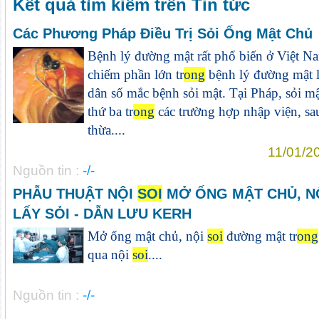
Kết quả tìm kiếm trên Tin tức
Các Phương Pháp Điều Trị Sỏi Ống Mật Chủ
Bệnh lý đường mật rất phổ biến ở Việt Na
chiếm phần lớn tr
ong
bệnh lý đường mật l
dân số mắc bệnh sỏi mật. Tại Pháp, sỏi m
thứ ba tr
ong
các trường hợp nhập viện, sau
thừa....
11/01/2
Nguồn tin :
-/-
PHẪU THUẬT NỘI
SOI
MỞ ỐNG MẬT CHỦ, N
LẤY SỎI - DẪN LƯU KERH
Mở ống mật chủ, nội
soi
đường mật tr
ong
qua nội
soi
....
Nguồn tin :
-/-