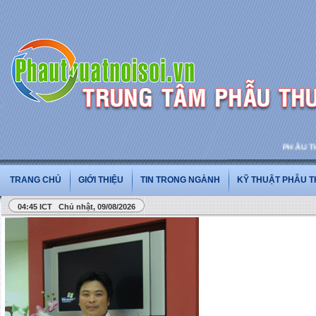
PHẪU THUẬT
TRANG CHỦ
GIỚI THIỆU
TIN TRONG NGÀNH
KỸ THUẬT PHẪU 
04:45 ICT Chủ nhật, 09/08/2026